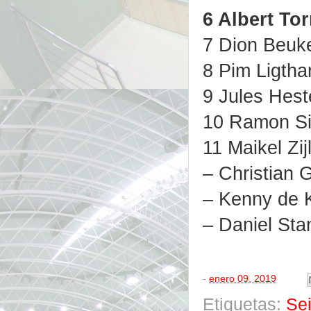
6 Albert To
7 Dion Beuke
8 Pim Ligtha
9 Jules Hest
10 Ramon Si
11 Maikel Zi
– Christian
– Kenny de 
– Daniel Sta
-
enero 09, 2019
Etiquetas:
Se