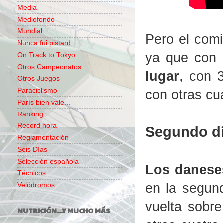
Media
Mediofondo
Mundial
Pero el comi
Nunca fui pistard
ya que con
On Track to Tokyo
Otros Campeonatos
lugar
, con 
Otros Juegos
con otras cu
Paraciclismo
París bien vale...
Ranking
Record hora
Segundo d
Reglamentación
Seis Días
Selección española
Los daneses
Técnicos
en la segun
Velódromos
vuelta sobr
NUTRICIÓN...Y MUCHO MÁS