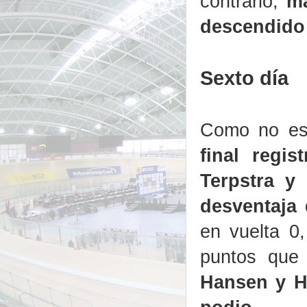
contrario,
ma
descendido h
Sexto día
Como no es 
final regi
Terpstra y
desventaja 
en vuelta 0
puntos que 
Hansen y He