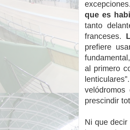
excepciones
que es hab
tanto delan
franceses.
prefiere us
fundamental,
al primero c
lenticulare
velódromos 
prescindir to
Ni que decir