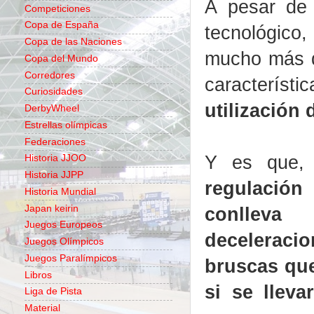
A pesar de 
Competiciones
Copa de España
tecnológico
Copa de las Naciones
mucho más q
Copa del Mundo
Corredores
característi
Curiosidades
utilización 
DerbyWheel
Estrellas olímpicas
Federaciones
Y es que, 
Historia JJOO
Historia JJPP
regulación
Historia Mundial
Japan keirin
conlleva 
Juegos Europeos
deceler
Juegos Olímpicos
Juegos Paralímpicos
bruscas que
Libros
si se lleva
Liga de Pista
Material