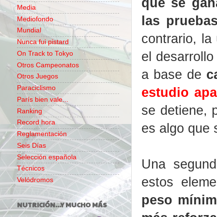
que se gan
Media
las pruebas
Mediofondo
Mundial
contrario, la
Nunca fui pistard
el desarroll
On Track to Tokyo
Otros Campeonatos
a base de
c
Otros Juegos
Paraciclismo
estudio apa
París bien vale...
se detiene, 
Ranking
Record hora
es algo que 
Reglamentación
Seis Días
Selección española
Una segunda
Técnicos
estos elem
Velódromos
peso mínimo
NUTRICIÓN...Y MUCHO MÁS