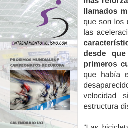
más reforza
llamados 
que son los
las acelerac
característ
desde que 
PROXIMOS MUNDIALES Y
primeros c
CAMPEONATOS DE EUROPA
que había e
desapareci
velocidad 
estructura di
CALENDARIO UCI
“Las bicicle