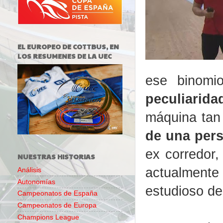
EL EUROPEO DE COTTBUS, EN
LOS RESUMENES DE LA UEC
ese binomi
peculiarid
máquina tan
de una pers
ex corredor,
NUESTRAS HISTORIAS
actualmente
Análisis
Autonomías
estudioso de
Campeonatos de España
Campeonatos de Europa
Champions League