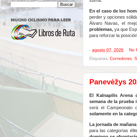
suma.
En el caso de los hom
perder y opciones sólid
MUCHO CICLISMO PARA LEER
Álvaro Navas, el mejo
problemas,
ya que Espa
para reforzar la posición
-
agosto 07, 2026
No 
Etiquetas:
Corredores
,
S
Panevėžys 202
El Kalnapilis Arena
semana de la prueba 
será el Campeonato de
solamente en la categ
La jornada de mañana
para las categorías éli
domingo se afrontarán