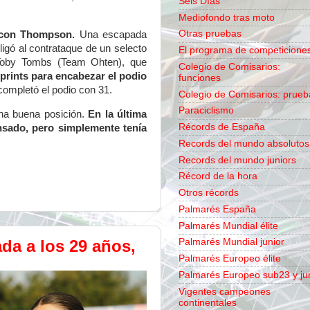
Seis Días
Mediofondo tras moto
Otras pruebas
con Thompson.
Una escapada
ligó al contrataque de un selecto
El programa de competicione
Toby Tombs (Team Ohten), que
Colegio de Comisarios:
prints para encabezar el podio
funciones
n completó el podio con 31.
Colegio de Comisarios: prueb
Paraciclismo
na buena posición.
En la última
Récords de España
nsado, pero simplemente tenía
Records del mundo absolutos
Records del mundo juniors
Récord de la hora
Otros récords
Palmarés España
Palmarés Mundial élite
Palmarés Mundial junior
da a los 29 años,
Palmarés Europeo élite
Palmarés Europeo sub23 y ju
Vigentes campeones
continentales