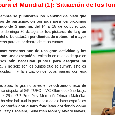
para el Mundial (1): Situación de los f
iembre se publicarán los Ranking de pista que
as de participación por país para los próximos
ndo de Shanghai,
del 14 al 18 de octubre. Eso
a el domingo 30 de agosto,
los pistards de la gran
 del orbe estarán pendientes de obtener el mayor
ntos
para estar dentro de esas cuotas.
timas semanas son de una gran actividad y los
o son una excepción
, teniendo en cuenta de que en
casos
aún necesitan puntos para asegurar su
al. Y no sólo son los puntos que se suman, sino los
ucidad… y la situación de otros países con esa
ndistas, la gran cita es el velódromo checo de
7 se disputa el GP TUFO - VC Olomouckého kraje,
y el 29 el GP Prostějov-Memoriál Otmara Malečka.
ha sido habitual la presencia de ciclistas españoles
 contarán con cuatro fondistas corriendo como
, Izzy Escalera, Sebastián Mora y Álvaro Navas
,