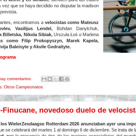
 vez que se haya decidido no disputar la madison
prevista.
ipantes, encontramos a
velocistas como Mateusz
vlev, Vasilijus Lendel,
Bohdan Danylchuk,
a Billetska, Nikola Sibiak,
Urszula Łoś o Marlena
tas como Filip Prokopyszyn, Marek Kapela,
vija Baleisyte y Akvile Gedraityte.
programa
hay comentarios:
s
,
Otros Campeonatos
Finucane, novedoso duelo de velocis
 los WielerZesdaagse Rotterdam 2026 anunciaban ayer una imp
ue se celebrará del martes 1 al domingo 6 de diciembre. Se trata de l
ad
, c
on la presencia de dos de las mejores especialistas del mund