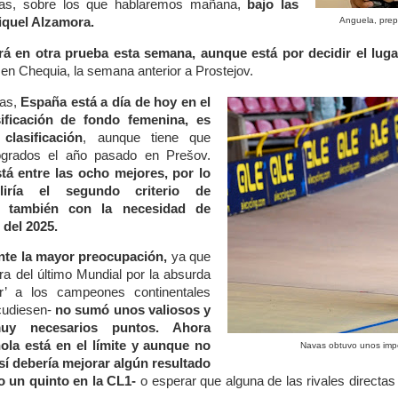
tas, sobre los que hablaremos mañana,
bajo las
iquel Alzamora.
Anguela, prepa
á en otra prueba esta semana, aunque está por decidir el luga
n Chequia, la semana anterior a Prostejov.
nas,
España está a día de hoy en el
ificación de fondo femenina,
es
clasificación
, aunque tiene que
ogrados el año pasado en Prešov.
tá entre las ocho mejores, por lo
iría el segundo criterio de
ue también con la necesidad de
del 2025.
nte la mayor preocupación,
ya que
a del último Mundial por la absurda
r’ a los campeones continentales
cudiesen-
no sumó unos valiosos y
muy necesarios puntos. Ahora
la está en el límite y aunque no
Navas obtuvo unos imp
 sí debería mejorar algún resultado
 o un quinto en la CL1-
o esperar que alguna de las rivales directa