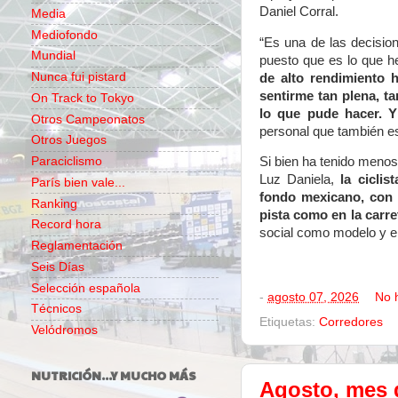
Daniel Corral.
Media
Mediofondo
“Es una de las decisio
Mundial
puesto que es lo que h
Nunca fui pistard
de alto rendimiento 
sentirme tan plena, ta
On Track to Tokyo
lo que pude hacer. 
Otros Campeonatos
personal que también e
Otros Juegos
Paraciclismo
Si bien ha tenido menos
Luz Daniela,
la cicli
París bien vale...
fondo mexicano, con 
Ranking
pista como en la carre
Record hora
social como modelo y e
Reglamentación
Seis Días
Selección española
-
agosto 07, 2026
No 
Técnicos
Etiquetas:
Corredores
Velódromos
NUTRICIÓN...Y MUCHO MÁS
Agosto, mes 