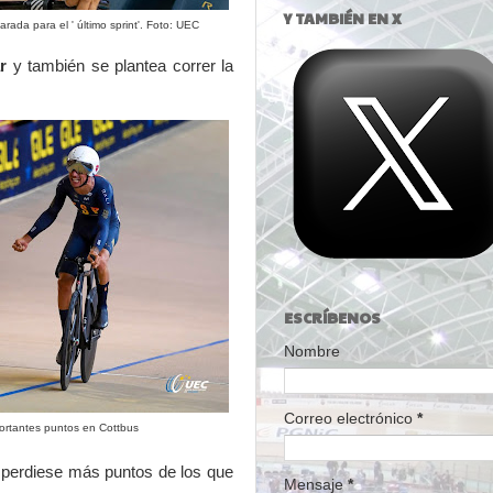
Y TAMBIÉN EN X
rada para el ' último sprint'. Foto: UEC
r
y también se plantea correr la
ESCRÍBENOS
Nombre
Correo electrónico
*
ortantes puntos en Cottbus
s perdiese más puntos de los que
Mensaje
*