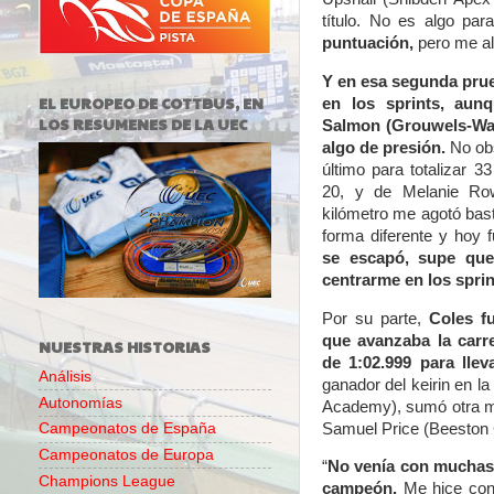
título. No es algo pa
puntuación,
pero me al
Y en esa segunda pru
EL EUROPEO DE COTTBUS, EN
en los sprints, aun
LOS RESUMENES DE LA UEC
Salmon (Grouwels-Wat
algo de presión
.
No ob
último para totalizar 
20, y de Melanie Ro
kilómetro me agotó bas
forma diferente y hoy 
se escapó, supe que 
centrarme en los sprin
Por su parte,
Coles f
que avanzaba la carr
NUESTRAS HISTORIAS
de 1:02.999 para llev
Análisis
ganador del keirin en 
Autonomías
Academy), sumó otra me
Samuel Price (Beeston 
Campeonatos de España
Campeonatos de Europa
“
No venía con muchas e
Champions League
campeón.
Me hice con 