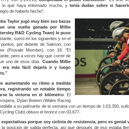
ra lo que haya entrenado mucho, y
tenía dudas sobre si hacerl
egro de haberlo hecho”.
eba Taylor jugó muy bien sus bazas
que una vuelta ganada por Millie
ersley R&D Cycling Team) le puso
stante, sumó en los siguientes y en el
33 puntos, por delante de Salmon, con
we (Provate Member), con 18. “El
tante, pero a veces hay que correr de
fue uno de esos días.
Cuando Millie
era más fácil dejarla ir y luego
ts.”
ue aumentando su ritmo a medida
era, registrando un notable tiempo
arse la victoria en el kilómetro
. El
la víspera, Dylan Bowen (Wales Racing
dalla a su palmarés de la semana con un tiempo de 1:03.350, sufici
Cycling Club) obtuvo el bronce con 03.677.
xpectativas porque soy ciclista de resistencia, pero es genial 
la posición de salida perfecta, así que después de eso estaba lleno