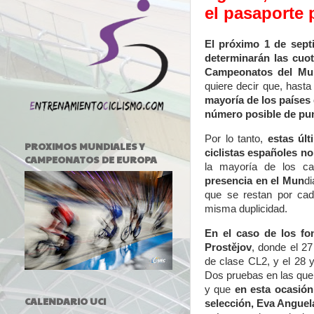
el pasaporte 
El próximo 1 de sept
determinarán las cuot
Campeonatos del Mu
quiere decir que, hast
mayoría de los países
número posible de pu
Por lo tanto,
estas úl
PROXIMOS MUNDIALES Y
ciclistas españoles n
CAMPEONATOS DE EUROPA
la mayoría de los 
presencia en el Mun
di
que se restan por cad
misma duplicidad.
En el caso de los fo
Prostějov
, donde el 2
de clase CL2, y el 28 
Dos pruebas en las que 
y que
en esta ocasión
CALENDARIO UCI
selección,
Eva Anguela