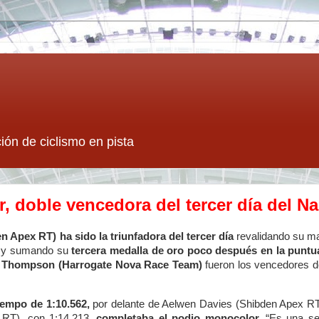
ión de ciclismo en pista
, doble vencedora del tercer día del Na
 Apex RT) ha sido la triunfadora del tercer día
revalidando su ma
y sumando su
tercera medalla de oro poco después en la puntu
el Thompson (Harrogate Nova Race Team)
fueron los vencedores 
tiempo de 1:10.562,
por delante de Aelwen Davies (Shibden Apex RT
 RT), con 1:14.213,
completaba el podio monocolor.
“Es una sen