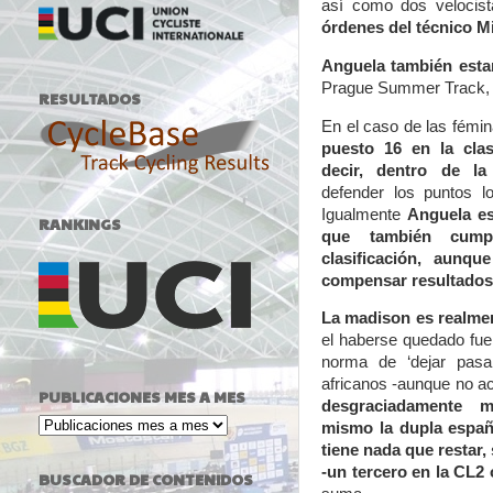
así como dos velocis
órdenes del técnico M
Anguela también estar
Prague Summer Track, e
RESULTADOS
En el caso de las fémi
puesto 16 en la clas
decir, dentro de la 
defender los puntos l
Igualmente
Anguela es
RANKINGS
que también cumpl
clasificación, aunq
compensar resultados 
La madison es realme
el haberse quedado fuer
norma de ‘dejar pasa
africanos -aunque no a
PUBLICACIONES MES A MES
desgraciadamente 
mismo la dupla españo
tiene nada que restar,
-un tercero en la CL2
BUSCADOR DE CONTENIDOS