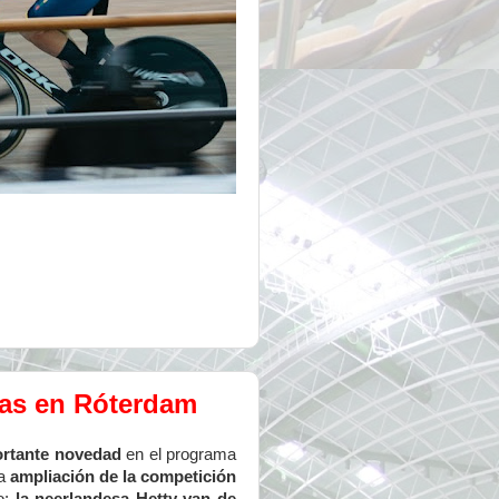
tas en Róterdam
ortante novedad
en el programa
a
ampliación de la competición
o:
la neerlandesa Hetty van de