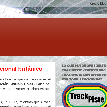
LO QUE PUEDE OFRECERTE
cional británico
TRACKPISTE / EVERYTHING
TRACKPISTE CAN OFFER YO
FOR YOUR TRACK EVENT
illot de campeona nacional en el
ación
.
William Coles (Cannibal
de estas mismas pruebas en sus
), 1:11.477, mientras que Grace
sación agradable conservar el