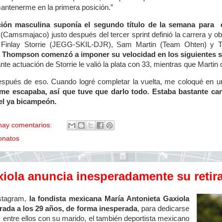
mantenerme en la primera posición.”
ción masculina suponía el segundo título de la semana para
 (Camsmajaco) justo después del tercer sprint definió la carrera y ob
Finlay Storrie (JEGG-SKIL-DJR), Sam Martin (Team Ohten) y 
. Thompson comenzó a imponer su velocidad en los siguientes s
ante actuación de Storrie le valió la plata con 33, mientras que Marti
espués de eso. Cuando logré completar la vuelta, me coloqué en u
 me escapaba, así que tuve que darlo todo. Estaba bastante ca
 el ya bicampeón.
hay comentarios:
onatos
iola anuncia inesperadamente su retira
stagram,
la fondista mexicana María Antonieta Gaxiola
irada a los 29 años, de forma inesperada
, para dedicarse
 entre ellos con su marido, el también deportista mexicano