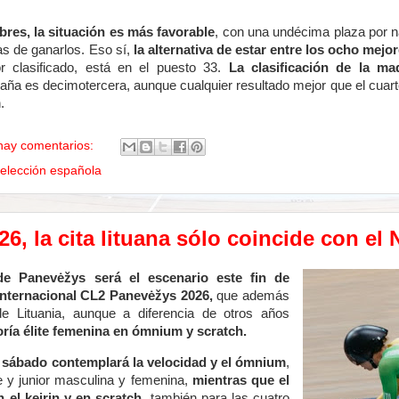
bres, la situación es más favorable
, con una undécima plaza por 
as de ganarlos. Eso sí,
la alternativa de estar entre los ocho mejor
r clasificado, está en el puesto 33.
La clasificación de la m
ña es decimotercera, aunque cualquier resultado mejor que el cuarto
.
hay comentarios:
elección española
6, la cita lituana sólo coincide con el
 de Panevėžys
será el escenario este fin de
internacional CL2 Panevėžys 2026,
que además
 Lituania, aunque a diferencia de otros años
oría élite femenina en ómnium y scratch.
 sábado contemplará la velocidad y el ómnium
,
te y junior masculina y femenina,
mientras que el
 el keirin y en scratch
, también para las cuatro