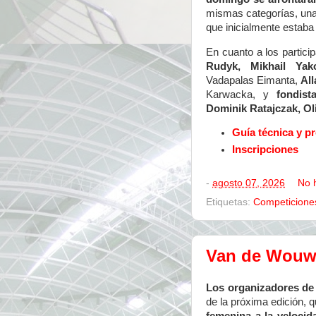
mismas categorías, una
que inicialmente estaba 
En cuanto a los partic
Rudyk, Mikhail Yako
Vadapalas Eimanta,
All
Karwacka, y
fondis
Dominik Ratajczak, Oli
Guía técnica y 
Inscripciones
-
agosto 07, 2026
No 
Etiquetas:
Competicione
Van de Wouw-
Los organizadores de
de la próxima edición, q
femenina a la velocid