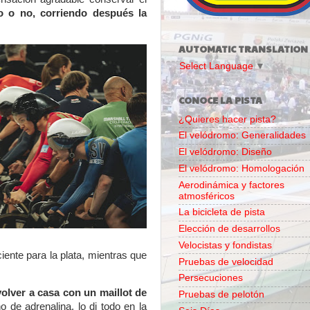
o o no, corriendo después la
AUTOMATIC TRANSLATION
Select Language
▼
CONOCE LA PISTA
¿Quieres hacer pista?
El velódromo: Generalidades
El velódromo: Diseño
El velódromo: Homologación
Aerodinámica y factores
atmosféricos
La bicicleta de pista
Elección de desarrollos
Velocistas y fondistas
ente para la plata, mientras que
Pruebas de velocidad
Persecuciones
volver a casa con un maillot de
Pruebas de pelotón
 de adrenalina, lo di todo en la