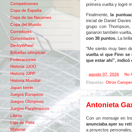
Competiciones
primera vuelta y logré 
Copa de España
Finalmente,
la puntua
Copa de las Naciones
inicial de Daniel Davies
Copa del Mundo
grupo con Thompson, 
Corredores
ganaron también vuelta
con 38 puntos.
La brill
Curiosidades
DerbyWheel
“Me siento muy bien d
Estrellas olímpicas
vuelta vi que Finn se
Federaciones
que estar ahí”, indicó
Historia JJOO
Historia JJPP
-
agosto 07, 2026
No 
Historia Mundial
Etiquetas:
Otros Campe
Japan keirin
Juegos Europeos
Juegos Olímpicos
Antonieta Gax
Juegos Paralímpicos
Libros
Con un mensaje en In
Liga de Pista
anunciaba ayer su ret
Material
a proyectos personales,