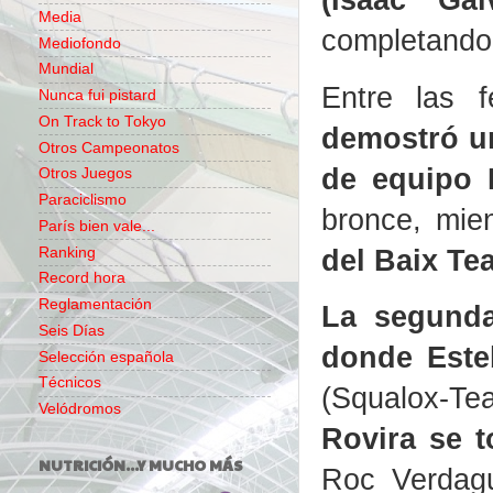
Media
completando 
Mediofondo
Mundial
Entre las 
Nunca fui pistard
On Track to Tokyo
demostró un
Otros Campeonatos
de equipo 
Otros Juegos
Paraciclismo
bronce, mie
París bien vale...
del Baix Te
Ranking
Record hora
Reglamentación
La segunda
Seis Días
donde Este
Selección española
Técnicos
(
Squalox-Tea
Velódromos
Rovira se t
NUTRICIÓN...Y MUCHO MÁS
Roc Verdag