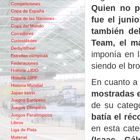
Competiciones
Quien no p
Copa de España
fue el juni
Copa de las Naciones
Copa del Mundo
también de
Corredores
Team, el má
Curiosidades
DerbyWheel
imponía en l
Estrellas olímpicas
Federaciones
siendo el br
Historia JJOO
Historia JJPP
En cuanto a 
Historia Mundial
mostradas e
Japan keirin
Juegos Europeos
de su catego
Juegos Olímpicos
batía el réc
Juegos Paralímpicos
Libros
en esta cate
Liga de Pista
(Isaac Gálv
Material