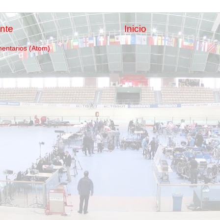
nte
Inicio
mentarios (Atom)