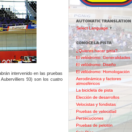
AUTOMATIC TRANSLATION
Select Language
▼
CONOCE LA PISTA
¿Quieres hacer pista?
El velódromo: Generalidades
El velódromo: Diseño
El velódromo: Homologación
rán intervenido en las pruebas
Aerodinámica y factores
ubervilliers 93) son los cuatro
atmosféricos
La bicicleta de pista
Elección de desarrollos
Velocistas y fondistas
Pruebas de velocidad
Persecuciones
Pruebas de pelotón