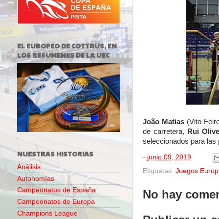
EL EUROPEO DE COTTBUS, EN
LOS RESUMENES DE LA UEC
João Matias
(Vito-Fei
de carretera,
Rui Olive
seleccionados para las 
NUESTRAS HISTORIAS
-
junio 09, 2019
Análisis
Etiquetas:
Juegos Europ
Autonomías
Campeonatos de España
No hay comen
Campeonatos de Europa
Champions League