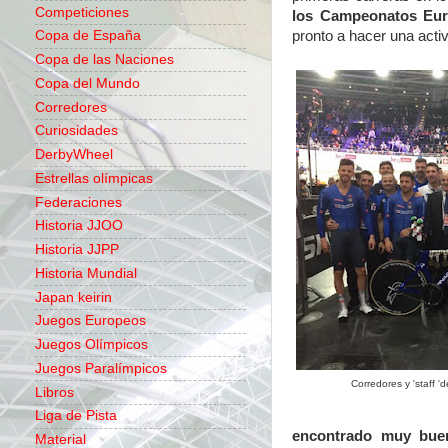
Competiciones
los Campeonatos Eur
pronto a hacer una acti
Copa de España
Copa de las Naciones
Copa del Mundo
Corredores
Curiosidades
DerbyWheel
Estrellas olímpicas
Federaciones
Historia JJOO
Historia JJPP
Historia Mundial
Japan keirin
Juegos Europeos
Juegos Olímpicos
Juegos Paralímpicos
Corredores y 'staff 'd
Libros
Liga de Pista
encontrado muy buen
Material