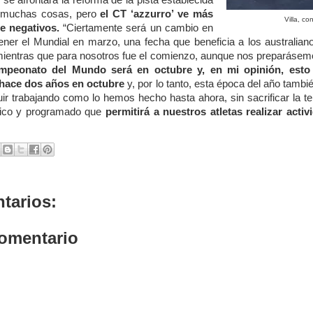
se afrontará la reforma de la pista establecida
 muchas cosas, pero
el CT ‘azzurro’ ve más
Villa, co
ue negativos.
“Ciertamente será un cambio en
tener el Mundial en marzo, una fecha que beneficia a los australia
mientras que para nosotros fue el comienzo, aunque nos preparásemo
mpeonato del Mundo será en octubre y, en mi opinión, esto
ace dos años en octubre
y, por lo tanto, esta época del año tambi
r trabajando como lo hemos hecho hasta ahora, sin sacrificar la te
tico y programado que
permitirá a nuestros atletas realizar acti
tarios:
comentario