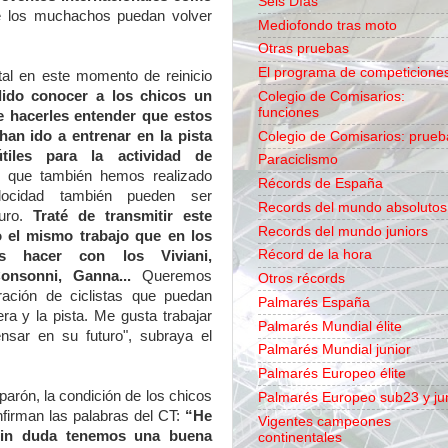
Seis Días
e los muchachos puedan volver
Mediofondo tras moto
Otras pruebas
El programa de competicione
tal en este momento de reinicio
ido conocer a los chicos un
Colegio de Comisarios:
funciones
e hacerles entender que estos
an ido a entrenar en la pista
Colegio de Comisarios: prueb
tiles para la actividad de
Paraciclismo
os que también hemos realizado
Récords de España
locidad también pueden ser
Records del mundo absolutos
turo.
Traté de transmitir este
Records del mundo juniors
 el mismo trabajo que en los
Récord de la hora
s hacer con los Viviani,
 Consonni, Ganna...
Queremos
Otros récords
ración de ciclistas que puedan
Palmarés España
era y la pista. Me gusta trabajar
Palmarés Mundial élite
nsar en su futuro", subraya el
Palmarés Mundial junior
Palmarés Europeo élite
parón, la condición de los chicos
Palmarés Europeo sub23 y ju
firman las palabras del CT:
“He
Vigentes campeones
Sin duda tenemos una buena
continentales