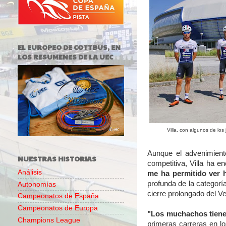
EL EUROPEO DE COTTBUS, EN
LOS RESUMENES DE LA UEC
Villa, con algunos de los 
Aunque el advenimient
NUESTRAS HISTORIAS
competitiva, Villa ha e
Análisis
me ha permitido ver h
profunda de la categorí
Autonomías
cierre prolongado del V
Campeonatos de España
Campeonatos de Europa
"Los muchachos tiene
Champions League
primeras carreras en l