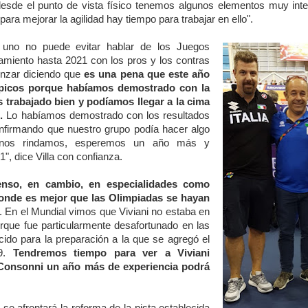
desde el punto de vista físico tenemos algunos elementos muy int
para mejorar la agilidad hay tiempo para trabajar en ello".
, uno no puede evitar hablar de los Juegos
amiento hasta 2021 con los pros y los contras
enzar diciendo que
es una pena que este año
picos porque habíamos demostrado con la
 trabajado bien y podíamos llegar a la cima
.
Lo habíamos demostrado con los resultados
onfirmando que nuestro grupo podía hacer algo
o nos rindamos, esperemos un año más y
", dice Villa con confianza.
enso, en cambio, en especialidades como
nde es mejor que las Olimpiadas se hayan
. En el Mundial vimos que Viviani no estaba en
rque fue particularmente desafortunado en las
cido para la preparación a la que se agregó el
19.
Tendremos tiempo para ver a Viviani
 Consonni un año más de experiencia podrá