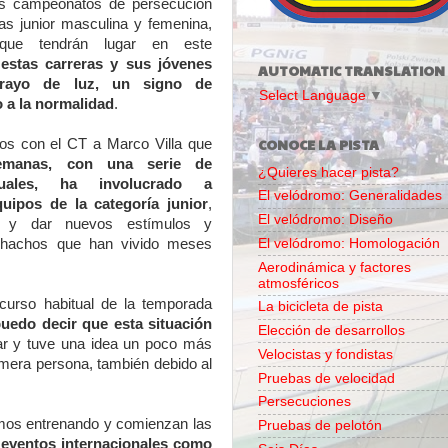
os campeonatos de persecución
as junior masculina y femenina,
 que tendrán lugar en este
o
estas carreras y sus jóvenes
AUTOMATIC TRANSLATION
 rayo de luz, un signo de
Select Language
▼
 a la normalidad
.
CONOCE LA PISTA
mos con el CT a Marco Villa que
semanas, con una serie de
¿Quieres hacer pista?
iduales, ha involucrado a
El velódromo: Generalidades
uipos de la categoría junior
,
El velódromo: Diseño
o y dar nuevos estímulos y
El velódromo: Homologación
chachos que han vivido meses
Aerodinámica y factores
atmosféricos
curso habitual de la temporada
La bicicleta de pista
uedo decir que esta situación
Elección de desarrollos
nar y tuve una idea un poco más
Velocistas y fondistas
imera persona, también debido al
Pruebas de velocidad
Persecuciones
tamos entrenando y comienzan las
Pruebas de pelotón
eventos internacionales como