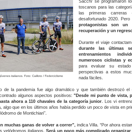
Sacchi’ se programaron l
toscanos para las categorí
las primeras carreras
desafortunado 2020. Per
protagonistas son un
recuperación y un regreso
Durante el viaje contacta
durante las últimas 
entrenamientos indiv
numerosos ciclistas y eq
para evaluar su estad
perspectivas a estos mu
jóvenes italianos. Foto: Cailloto / Federciclismo
nada fáciles.
o de la pandemia fue algo dramático y que también destrozó el 
ncontrado algunos aspectos positivos:
"Desde mi punto de vista, p
asta ahora a 110 chavales de la categoría junior
. Los vi entre
a, algo que en los últimos años había perdido un poco de vista en pr
elódromo de Montichiari".
n muchas ganas de volver a correr",
indica Villa. “Por ahora es
os velódromos italianos.
Será un poco más complicado organizar 