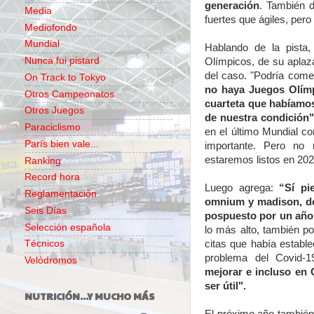
generación
. También 
Media
fuertes que ágiles, pero 
Mediofondo
Mundial
Hablando de la pista
Nunca fui pistard
Olímpicos, de su aplaz
del caso. "Podría com
On Track to Tokyo
no haya Juegos Olím
Otros Campeonatos
cuarteta que habíamos
Otros Juegos
de nuestra condición"
Paraciclismo
en el último Mundial c
París bien vale...
importante. Pero n
estaremos listos en 2021
Ranking
Record hora
Luego agrega:
“Sí pi
Reglamentación
omnium y madison, do
Seis Días
pospuesto por un año
Selección española
lo más alto, también po
citas que había estable
Técnicos
problema del Covid-
Velódromos
mejorar e incluso en
ser útil".
NUTRICIÓN...Y MUCHO MÁS