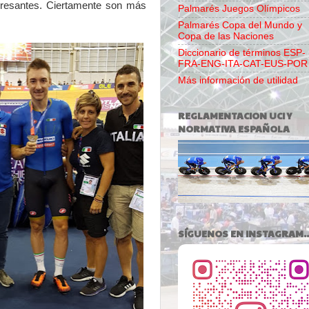
eresantes. Ciertamente son más
Palmarés Juegos Olímpicos
Palmarés Copa del Mundo y
Copa de las Naciones
Diccionario de términos ESP-
FRA-ENG-ITA-CAT-EUS-POR
Más información de utilidad
REGLAMENTACION UCI Y
NORMATIVA ESPAÑOLA
SÍGUENOS EN INSTAGRAM..