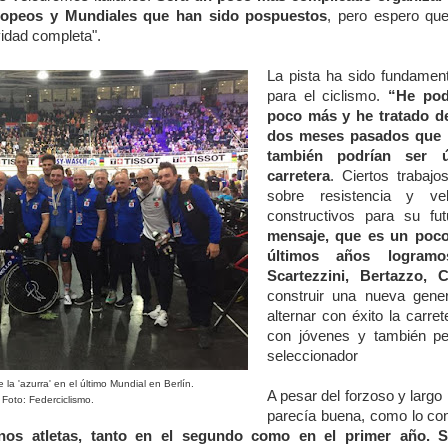
opeos y Mundiales que han sido pospuestos
, pero espero qu
vidad completa".
La pista ha sido fundamen
para el ciclismo.
“He pod
poco más y he tratado d
dos meses pasados que h
también podrían ser ú
carretera
. Ciertos trabaj
sobre resistencia y ve
constructivos para su fu
mensaje, que es un poco
últimos años logramo
Scartezzini, Bertazzo,
construir una nueva gene
alternar con éxito la carret
con jóvenes y también pe
seleccionador
e la 'azurra' en el último Mundial en Berlín.
A pesar del forzoso y largo 
Foto: Federciclismo.
parecía buena, como lo con
os atletas, tanto en el segundo como en el primer año. 