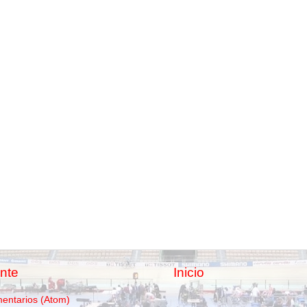
nte
Inicio
mentarios (Atom)