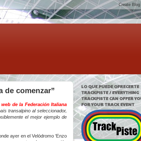
LO QUE PUEDE OFRECERTE
ra de comenzar”
TRACKPISTE / EVERYTHING
TRACKPISTE CAN OFFER YO
FOR YOUR TRACK EVENT
a
web de la Federación Italiana
ís transalpino al seleccionador,
osiblemente el mejor ejemplo de
donde ayer en el Velódromo ‘Enzo