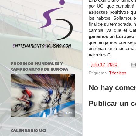
El próximo año también 
por UCI que cambiará
aspectos positivos q
los hábitos. Solíamos 
final de su temporada, 
cambia, ya que
el Ca
ganamos un Europeo h
que tengamos que segui
entrenamiento sistemá
carretera".
PROXIMOS MUNDIALES Y
-
julio 12, 2020
CAMPEONATOS DE EUROPA
Etiquetas:
Técnicos
No hay comen
Publicar un 
CALENDARIO UCI