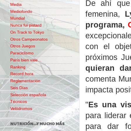
De ahí que 
Media
femenina,
L
Mediofondo
Mundial
programa,
Nunca fui pistard
On Track to Tokyo
excepcionales
Otros Campeonatos
con el obje
Otros Juegos
Paraciclismo
próximos Ju
París bien vale...
quieran da
Ranking
Record hora
comenta Munr
Reglamentación
impacta posi
Seis Días
Selección española
Técnicos
"
Es una vi
Velódromos
para liderar
NUTRICIÓN...Y MUCHO MÁS
para dar f