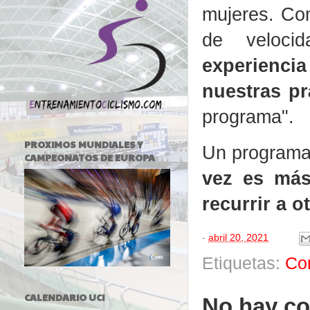
mujeres. Com
de veloci
experienci
nuestras pr
programa".
PROXIMOS MUNDIALES Y
Un programa
CAMPEONATOS DE EUROPA
vez es más
recurrir a o
-
abril 20, 2021
Etiquetas:
Co
CALENDARIO UCI
No hay co