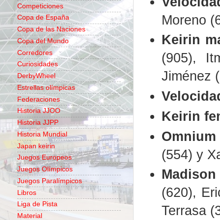
Velocida
Competiciones
Moreno (6
Copa de España
Copa de las Naciones
Keirin m
Copa del Mundo
Corredores
(905), I
Curiosidades
Jiménez (
DerbyWheel
Estrellas olímpicas
Velocida
Federaciones
Historia JJOO
Keirin f
Historia JJPP
Omnium 
Historia Mundial
Japan keirin
(554) y X
Juegos Europeos
Juegos Olímpicos
Madison
Juegos Paralímpicos
(620), Er
Libros
Liga de Pista
Terrasa (
Material