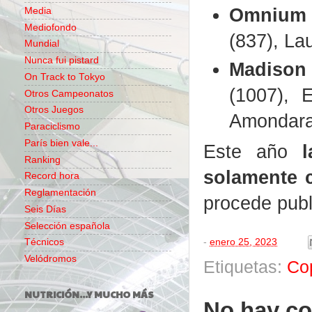
Omnium 
Media
Mediofondo
(837), La
Mundial
Nunca fui pistard
Madison
On Track to Tokyo
(1007), 
Otros Campeonatos
Otros Juegos
Amondarai
Paraciclismo
París bien vale...
Este año
Ranking
solamente 
Record hora
Reglamentación
procede publ
Seis Días
Selección española
-
enero 25, 2023
Técnicos
Velódromos
Etiquetas:
Co
NUTRICIÓN...Y MUCHO MÁS
No hay co