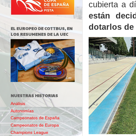
cubierta a d
están deci
dotarlos de 
EL EUROPEO DE COTTBUS, EN
LOS RESUMENES DE LA UEC
NUESTRAS HISTORIAS
Análisis
Autonomías
Campeonatos de España
Campeonatos de Europa
Champions League