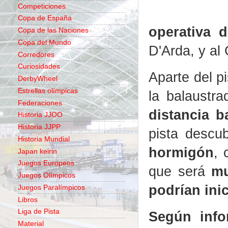
Competiciones
Copa de España
operativa d
Copa de las Naciones
Copa del Mundo
D'Arda, y al 
Corredores
Curiosidades
Aparte del p
DerbyWheel
Estrellas olímpicas
la balaustra
Federaciones
distancia b
Historia JJOO
Historia JJPP
pista descu
Historia Mundial
hormigón
, 
Japan keirin
Juegos Europeos
que será
mu
Juegos Olímpicos
podrían ini
Juegos Paralímpicos
Libros
Liga de Pista
Según info
Material