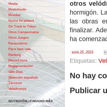
otros veló
Media
Mediofondo
hormigón. La
Mundial
las obras 
Nunca fui pistard
On Track to Tokyo
finalizar. A
Otros Campeonatos
ha comenzad
Otros Juegos
Paraciclismo
París bien vale...
-
junio 25, 2023
Ranking
Etiquetas:
Ve
Record hora
Reglamentación
Seis Días
No hay co
Selección española
Técnicos
Publicar 
Velódromos
NUTRICIÓN...Y MUCHO MÁS