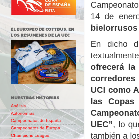
Campeonatos
14 de enero
bielorrusos
EL EUROPEO DE COTTBUS, EN
LOS RESUMENES DE LA UEC
En dicho d
textualme
ofrecerá la
corredores
UCI como AI
NUESTRAS HISTORIAS
las Copas
Análisis
Campeonato
Autonomías
Campeonatos de España
UEC”
, lo q
Campeonatos de Europa
también a lo
Champions League