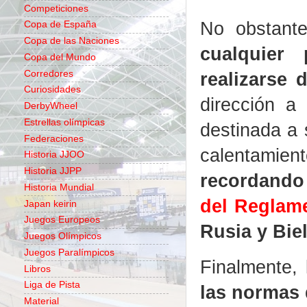
Competiciones
No obstant
Copa de España
Copa de las Naciones
cualquier
Copa del Mundo
Corredores
realizarse
Curiosidades
dirección a
DerbyWheel
Estrellas olímpicas
destinada a 
Federaciones
calentamie
Historia JJOO
Historia JJPP
recordando
Historia Mundial
del Reglam
Japan keirin
Juegos Europeos
Rusia y Bie
Juegos Olímpicos
Juegos Paralímpicos
Finalmente,
Libros
Liga de Pista
las normas 
Material