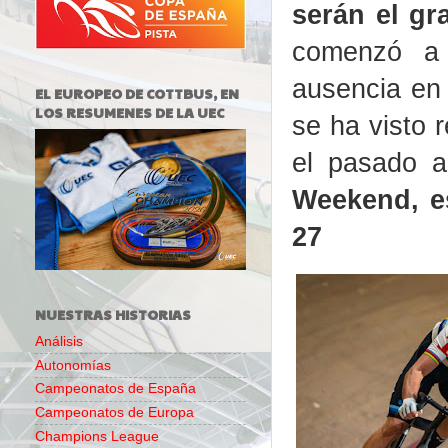
serán el gr
comenzó a 
ausencia en 
EL EUROPEO DE COTTBUS, EN
LOS RESUMENES DE LA UEC
se ha visto 
el pasado 
Weekend, es
27
NUESTRAS HISTORIAS
Análisis
Autonomías
Campeonatos de España
Campeonatos de Europa
Champions League