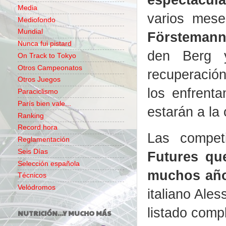
Media
varios mes
Mediofondo
Mundial
Förstemann
Nunca fui pistard
den Berg y
On Track to Tokyo
Otros Campeonatos
recuperación
Otros Juegos
los enfrenta
Paraciclismo
París bien vale...
estarán a la 
Ranking
Record hora
Las compet
Reglamentación
Seis Días
Futures qu
Selección española
muchos añ
Técnicos
Velódromos
italiano Ales
listado compl
NUTRICIÓN...Y MUCHO MÁS