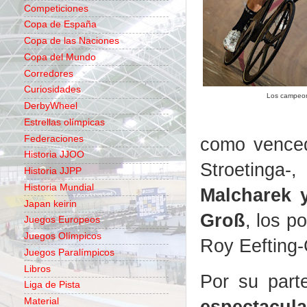
Competiciones
Copa de España
Copa de las Naciones
Copa del Mundo
Corredores
Curiosidades
Los campeone
DerbyWheel
Estrellas olímpicas
Federaciones
como venced
Historia JJOO
Stroetinga
Historia JJPP
Historia Mundial
Malcharek 
Japan keirin
Groß
, los p
Juegos Europeos
Juegos Olímpicos
Roy Eefting-
Juegos Paralímpicos
Libros
Por su part
Liga de Pista
espectacul
Material