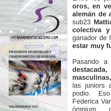
oros, en v
alemán de a
sub23
Matti
colectiva 
ganador de 
estar muy f
PROXIMOS MUNDIALES Y
CAMPEONATOS DE EUROPA
Pasando a
destacad
masculinas
las
juniors
podio. Eso
Federica
Van
CALENDARIO UCI
ómnium,