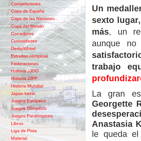
Competiciones
Un medaller
Copa de España
sexto lugar
Copa de las Naciones
Copa del Mundo
más
, un re
Corredores
aunque no 
Curiosidades
DerbyWheel
satisfactor
Estrellas olímpicas
Federaciones
trabajo eq
Historia JJOO
profundizar
Historia JJPP
Historia Mundial
La gran es
Japan keirin
Juegos Europeos
Georgette
Juegos Olímpicos
desesper
Juegos Paralímpicos
Anastasia
K
Libros
Liga de Pista
le queda el
Material