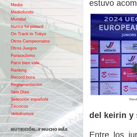
estuvo acom
Media
Mediofondo
Mundial
Nunca fui pistard
On Track to Tokyo
Otros Campeonatos
Otros Juegos
Paraciclismo
París bien vale...
Ranking
Record hora
Reglamentación
Seis Días
Selección española
Rand,
Técnicos
del
keirin
y 
Velódromos
NUTRICIÓN...Y MUCHO MÁS
Entre los ju