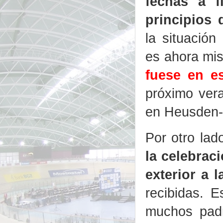
fechas a f
principios 
la situación
es ahora mis
fuese en es
próximo ver
en Heusden-Z
Por otro lad
la celebrac
exterior a 
recibidas. 
muchos padr