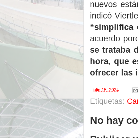
nuevos está
indicó Viertl
“simplifica
acuerdo porq
se trataba 
hora, que e
ofrecer las
-
julio 15, 2024
Etiquetas:
Ca
No hay co