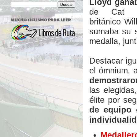
Lloyd
gana
de Cat F
MUCHO CICLISMO PARA LEER
británico
Wil
sumaba su s
medalla, jun
Destacar ig
el ómnium, 
demostraro
las elegida
élite por s
de equipo 
individuali
Medaller