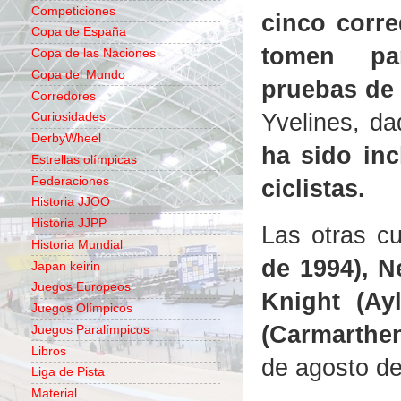
Competiciones
cinco corre
Copa de España
tomen pa
Copa de las Naciones
Copa del Mundo
pruebas de
Corredores
Yvelines, d
Curiosidades
DerbyWheel
ha sido inc
Estrellas olímpicas
Federaciones
ciclistas.
Historia JJOO
Historia JJPP
Las otras c
Historia Mundial
de 1994), N
Japan keirin
Juegos Europeos
Knight (Ay
Juegos Olímpicos
(Carmarthen,
Juegos Paralímpicos
Libros
de agosto de
Liga de Pista
Material