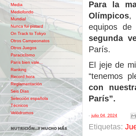
Para la ma
Media
Mediofondo
Olímpicos
,
Mundial
equipos de
Nunca fui pistard
On Track to Tokyo
segunda v
Otros Campeonatos
París.
Otros Juegos
Paraciclismo
París bien vale...
El jeje de m
Ranking
“tenemos pl
Record hora
Reglamentación
con nuestr
Seis Días
París”.
Selección española
Técnicos
Velódromos
-
julio 04, 2024
Etiquetas:
Ju
NUTRICIÓN...Y MUCHO MÁS