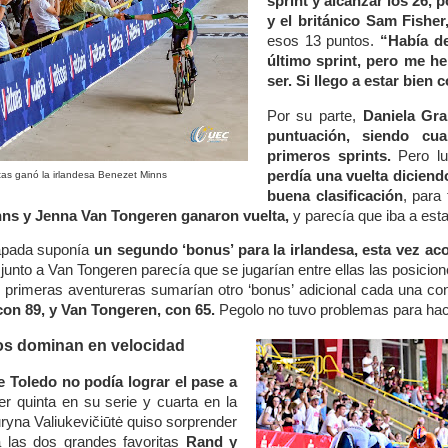
sprint y alcanzar los 26, p
y el británico Sam Fisher
esos 13 puntos.
“Había de
último sprint, pero me h
ser. Si llego a estar bien
Por su parte,
Daniela Gr
puntuación, siendo cu
primeros sprints.
Pero lu
perdía una vuelta dicien
ltas ganó la irlandesa Benezet Minns
buena clasificación
, para
ns y Jenna Van Tongeren ganaron vuelta,
y parecía que iba a estar
apada suponía
un segundo ‘bonus’ para la irlandesa, esta vez a
 junto a Van Tongeren parecía que se jugarían entre ellas las posici
 primeras aventureras sumarían otro ‘bonus’ adicional cada una con
on 89, y Van Tongeren, con 65.
Pegolo no tuvo problemas para hac
os dominan en velocidad
e Toledo no podía lograr el pase a
ser quinta en su serie y cuarta en la
uryna Valiukevičiūtė quiso sorprender
a las dos grandes favoritas
Rand
y