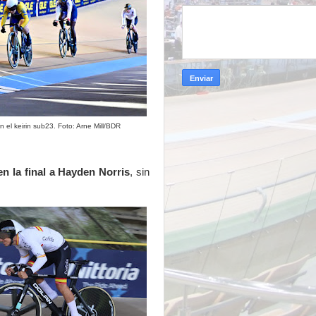
 el keirin sub23. Foto: Arne Mill/BDR
n la final a Hayden Norris
, sin