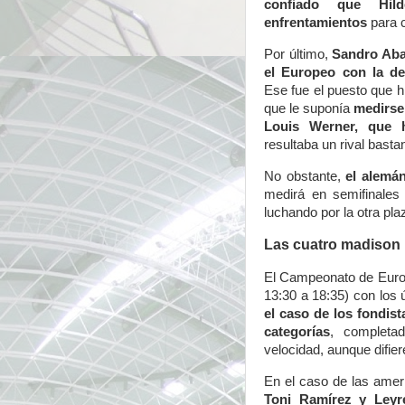
confiado que Hi
enfrentamientos
para 
Por último,
Sandro Aba
el Europeo con la de
Ese fue el puesto que h
que le suponía
medirse
Louis Werner, que 
resultaba un rival bast
No obstante,
el alemá
medirá en semifinales
luchando por la otra plaz
Las cuatro madison 
El Campeonato de Euro
13:30 a 18:35) con los 
el caso de los fondis
categorías
, completa
velocidad, aunque difie
En el caso de las ame
Toni Ramírez y Leyr