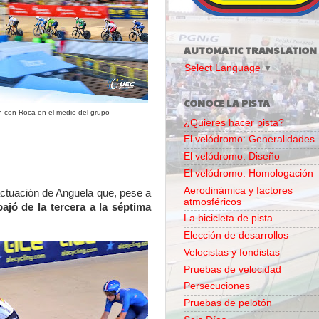
AUTOMATIC TRANSLATION
Select Language
▼
CONOCE LA PISTA
 con Roca en el medio del grupo
¿Quieres hacer pista?
El velódromo: Generalidades
El velódromo: Diseño
El velódromo: Homologación
Aerodinámica y factores
actuación de Anguela que, pese a
atmosféricos
bajó de la tercera a la séptima
La bicicleta de pista
Elección de desarrollos
Velocistas y fondistas
Pruebas de velocidad
Persecuciones
Pruebas de pelotón