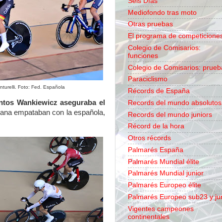
Seis Días
Mediofondo tras moto
Otras pruebas
El programa de competicione
Colegio de Comisarios:
funciones
Colegio de Comisarios: prueb
Paraciclismo
turelli. Foto: Fed. Española
Récords de España
untos Wankiewicz aseguraba el
Records del mundo absolutos
aliana empataban con la española,
Records del mundo juniors
Récord de la hora
Otros récords
Palmarés España
Palmarés Mundial élite
Palmarés Mundial junior
Palmarés Europeo élite
Palmarés Europeo sub23 y ju
Vigentes campeones
continentales