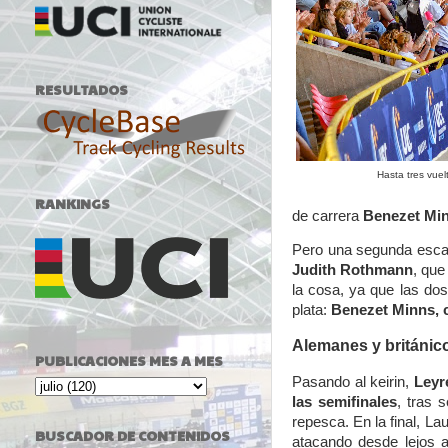
RESULTADOS
Hasta tres vue
RANKINGS
de carrera
Benezet Min
Pero una segunda esc
Judith Rothmann
, que
la cosa, ya que las dos
plata:
Benezet Minns, c
Alemanes y británic
PUBLICACIONES MES A MES
Pasando al keirin,
Leyr
las semifinales
, tras 
repesca. En la final, La
BUSCADOR DE CONTENIDOS
atacando desde lejos 