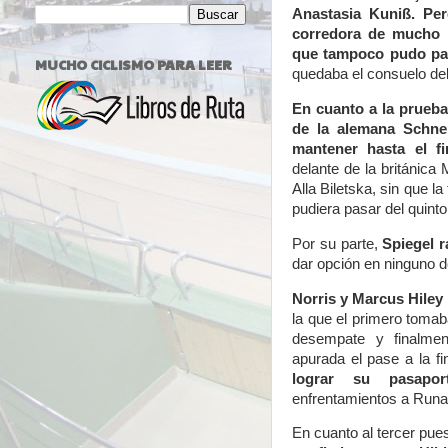
Anastasia Kuniß. Per
corredora de mucho 
que tampoco pudo pas
MUCHO CICLISMO PARA LEER
quedaba el consuelo del
En cuanto a la prueba
de la alemana Schne
mantener hasta el fi
delante de la británica
Alla Biletska, sin que 
pudiera pasar del quinto
Por su parte,
Spiegel r
dar opción en ninguno de
Norris y Marcus Hiley
la que el primero tomab
desempate y finalme
apurada el pase a la fi
lograr su pasapo
enfrentamientos a Runar
En cuanto al tercer pue