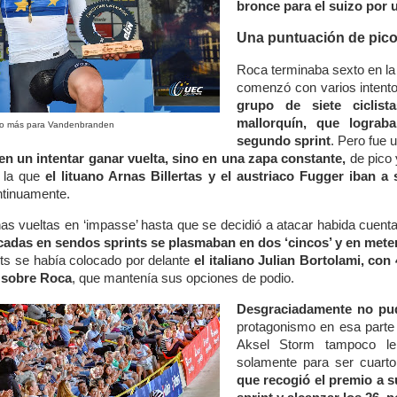
bronce para el suizo por u
Una puntuación de pico
Roca terminaba sexto en la
comenzó con varios intent
grupo de siete ciclist
mallorquín, que logra
ro más para Vandenbranden
segundo sprint
. Pero fue
 en un intentar ganar vuelta, sino en una zapa constante,
de pico
n la que
el lituano Arnas Billertas y el austriaco Fugger iban a
tinuamente.
as vueltas en ‘impasse’ hasta que se decidió a atacar habida cuent
adas en sendos sprints se plasmaban en dos ‘cincos’ y en meter
nts se había colocado por delante
el italiano Julian Bortolami, con
 sobre Roca
, que mantenía sus opciones de podio.
Desgraciadamente no pud
protagonismo en esa parte 
Aksel Storm tampoco le 
solamente para ser cuart
que recogió el premio a s