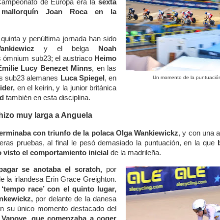
 Campeonato de Europa era la
sexta
 mallorquín Joan Roca en la
quinta y penúltima jornada han sido
nkiewicz
y el belga
Noah
os ómnium sub23; el austriaco
Heimo
Emilie Lucy Benezet Minns
, en las
los sub23 alemanes
Luca Spiegel
, en
Un momento de la puntuación
ider,
en el keirin, y la junior británica
nd
también en esta disciplina.
 hizo muy larga a Anguela
rminaba con triunfo de la polaca Olga Wankiewickz
, y con una 
meras pruebas, al final le pesó demasiado la puntuación, en la que
 visto el comportamiento inicial
de la madrileña.
agar se anotaba el scratch,
por
de la irlandesa Erin Grace Greighton.
tempo race’ con el quinto lugar,
nkewickz
,
por delante de la danesa
en su único momento destacado del
h Vanove, que comenzaba a coger