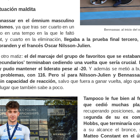
tuación maldita
ennassar en el ómnium masculino
lismos
, ya que tras ser cuarto en un
Bennassar, al inicio del
o en una tempo en la que le faltó
t, y cuarto en la eliminación,
llegaba a la prueba final tercero
anden y el francés Oscar Nilsson-Julien.
 otro matiz:
el del marcaje del grupo de favoritos que se estaban
cundarios’ terminaban cediendo una vuelta que sería crucial
.
 pudo mantener el liderato pese al -20.
Y además se metió a bus
 problemas, con 116. Pero sí para Nilsson-Julien y Bennassa
in capacidad de reacción,
salvo que fuera a ganar vuelta, algo que 
lugar que también sabe a poco.
Tampoco le fue bien al f
que cedió muchas pla
recuperando posiciones, a
s
egunda de su ex comp
Hobbs, que terminaría con
a su alcance el bronce,
Matteo Constant en el úl