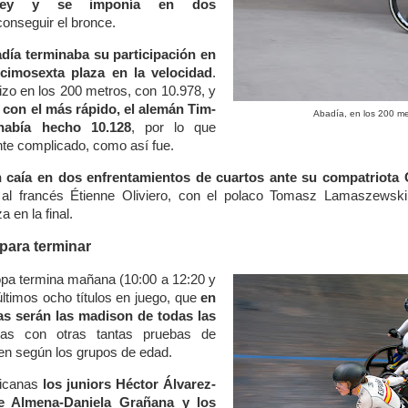
ldey y se imponía en dos
conseguir el bronce.
día terminaba su participación en
cimosexta plaza en la velocidad
.
izo en los 200 metros, con 10.978, y
 con el más rápido, el alemán Tim-
Abadía, en los 200 me
había hecho 10.128
, por lo que
ante complicado, como así fue.
n caía en dos enfrentamientos de cuartos ante su compatriota 
 al francés Étienne Oliviero, con el polaco Tomasz Lamaszewski 
a en la final.
para terminar
pa termina mañana (10:00 a 12:20 y
últimos ocho títulos en juego, que
en
tas serán las madison de todas las
das con otras tantas pruebas de
ren según los grupos de edad.
ricanas
los juniors Héctor Álvarez-
e Almena-Daniela Grañana y los