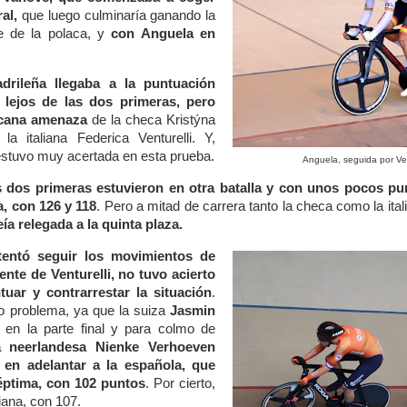
ral,
que luego culminaría ganando la
te de la polaca, y
con Anguela en
drileña llegaba a la puntuación
e lejos de las dos primeras, pero
rcana amenaza
de la checa Kristýna
a italiana Federica Venturelli. Y,
stuvo muy acertada en esta prueba.
Anguela, seguida por Ven
s dos primeras estuvieron en otra batalla y con unos pocos p
a, con 126 y 118
. Pero a mitad de carrera tanto la checa como la it
eía relegada a la quinta plaza.
tentó seguir los movimientos de
ente de Venturelli, no tuvo acierto
tuar y contrarrestar la situación
.
o problema, ya que la suiza
Jasmin
en la parte final y para colmo de
la neerlandesa Nienke Verhoeven
en adelantar a la española, que
éptima, con 102 puntos
. Por cierto,
liana, con 107.