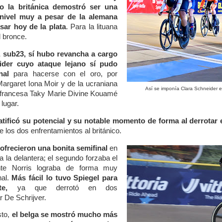
o la británica demostró ser una
nivel muy a pesar de la alemana
ar hoy de la plata
. Para la lituana
 bronce.
 sub23, sí hubo revancha a cargo
ider cuyo ataque lejano sí pudo
nal
para hacerse con el oro, por
 Margaret Iona Moir y de la ucraniana
Así se imponía Clara Schneider en
la francesa Taky Marie Divine Kouamé
 lugar.
atificó su potencial y su notable momento de forma al derrotar e
 los dos enfrentamientos al británico.
 ofrecieron una bonita semifinal
en
a la delantera; el segundo forzaba el
nte Norris lograba de forma muy
nal.
Más fácil lo tuvo Spiegel
para
rte,
ya que derrotó en dos
 De Schrijver.
sto,
el belga se mostró mucho más