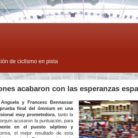
ión de ciclismo en pista
ones acabaron con las esperanzas esp
Anguela y Francesc Bennassar
 prueba final del ómnium en una
visional muy prometedora
, tanto la
orquín acusaron la puntuación, para
amente en el puesto séptimo y
orma, el mejor resultado de esta