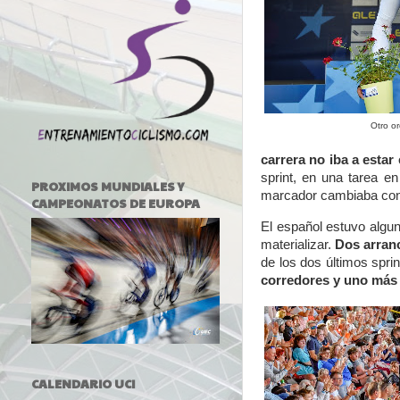
Otro o
carrera no iba a estar
sprint, en una tarea e
PROXIMOS MUNDIALES Y
marcador cambiaba con
CAMPEONATOS DE EUROPA
El español estuvo algun
materializar.
Dos arranc
de los dos últimos spri
corredores y uno más
CALENDARIO UCI