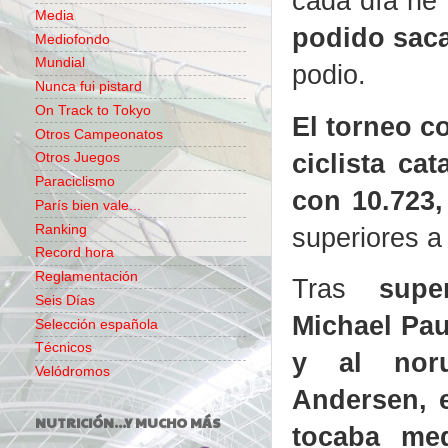
cada día he
Media
podido saca
Mediofondo
Mundial
podio.
Nunca fui pistard
On Track to Tokyo
El torneo c
Otros Campeonatos
ciclista ca
Otros Juegos
Paraciclismo
con 10.723,
París bien vale...
superiores a
Ranking
Record hora
Reglamentación
Tras
supe
Seis Días
Michael Pau
Selección española
Técnicos
y al nor
Velódromos
Andersen, e
NUTRICIÓN...Y MUCHO MÁS
tocaba me