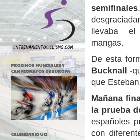
semifinales
desgraciada
llevaba e
mangas.
De esta for
PROXIMOS MUNDIALES Y
Bucknall
-qu
CAMPEONATOS DE EUROPA
que Esteban 
Mañana fina
la prueba d
españoles p
con diferent
CALENDARIO UCI