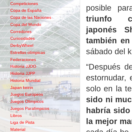
Competiciones
posible pa
Copa de España
triunfo c
Copa de las Naciones
Copa del Mundo
japonés S
Corredores
también en
Curiosidades
DerbyWheel
sábado del k
Estrellas olímpicas
Federaciones
“Después de
Historia JJOO
Historia JJPP
estornudar, 
Historia Mundial
solo en la t
Japan keirin
Juegos Europeos
sido ni muc
Juegos Olímpicos
habría sido
Juegos Paralímpicos
Libros
la mejor ma
Liga de Pista
Material