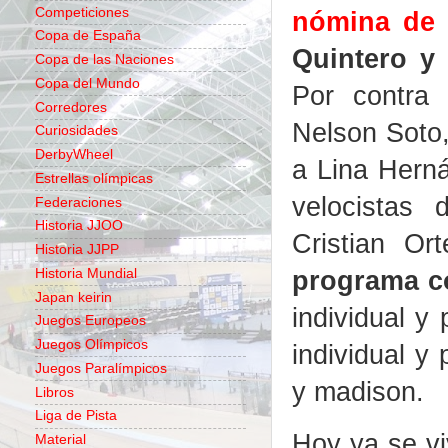
Competiciones
nómina de 
Copa de España
Quintero y 
Copa de las Naciones
Copa del Mundo
Por contra
Corredores
Nelson Soto,
Curiosidades
DerbyWheel
a Lina Herná
Estrellas olímpicas
velocistas
Federaciones
Historia JJOO
Cristian Or
Historia JJPP
programa c
Historia Mundial
Japan keirin
individual y
Juegos Europeos
Juegos Olímpicos
individual y
Juegos Paralímpicos
y madison.
Libros
Liga de Pista
Hoy ya se vi
Material