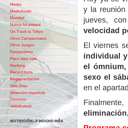
Media
y la reunió
Mediofondo
jueves, co
Mundial
Nunca fui pistard
velocidad p
On Track to Tokyo
Otros Campeonatos
El viernes 
Otros Juegos
Paraciclismo
individual 
París bien vale...
el ómnium,
Ranking
Record hora
sexo el sá
Reglamentación
en el aparta
Seis Días
Selección española
Técnicos
Finalmente,
Velódromos
eliminación
NUTRICIÓN...Y MUCHO MÁS
Programa c