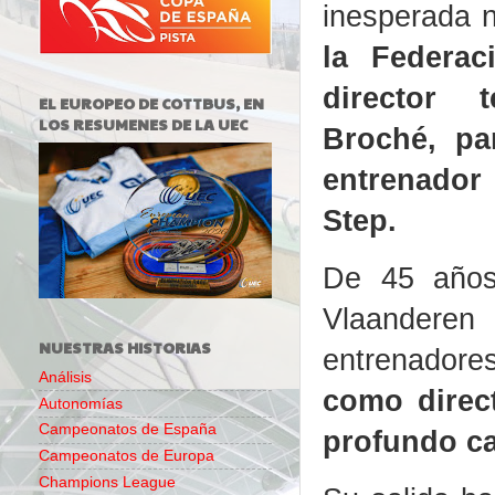
inesperada n
la Federa
director t
EL EUROPEO DE COTTBUS, EN
LOS RESUMENES DE LA UEC
Broché, pa
entrenador
Step.
De 45 años,
Vlaanderen 
NUESTRAS HISTORIAS
entrenadore
Análisis
como direc
Autonomías
Campeonatos de España
profundo ca
Campeonatos de Europa
Champions League