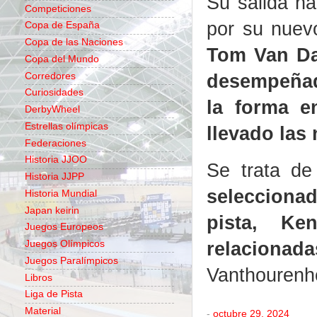
Su salida ha
Competiciones
por su nuev
Copa de España
Copa de las Naciones
Tom Van Da
Copa del Mundo
desempeñad
Corredores
Curiosidades
la forma e
DerbyWheel
Estrellas olímpicas
llevado las
Federaciones
Historia JJOO
Se trata d
Historia JJPP
selecciona
Historia Mundial
Japan keirin
pista, K
Juegos Europeos
relacionada
Juegos Olímpicos
Juegos Paralímpicos
Vanthourenho
Libros
Liga de Pista
Material
-
octubre 29, 2024