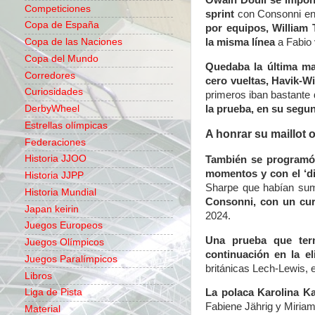
Owain Doull se imponí
Competiciones
sprint
con Consonni en 
Copa de España
por equipos, William 
Copa de las Naciones
la misma línea
a Fabio
Copa del Mundo
Quedaba la última ma
Corredores
cero vueltas, Havik-Wi
Curiosidades
primeros iban bastante
la prueba, en su segun
DerbyWheel
Estrellas olímpicas
A honrar su maillot 
Federaciones
Historia JJOO
También se programó 
momentos y con el ‘d
Historia JJPP
Sharpe que habían sum
Historia Mundial
Consonni, con un cur
Japan keirin
2024.
Juegos Europeos
Una prueba que term
Juegos Olímpicos
continuación en la el
Juegos Paralímpicos
británicas Lech-Lewis, 
Libros
Liga de Pista
La polaca Karolina Ka
Fabiene Jährig y Miriam
Material