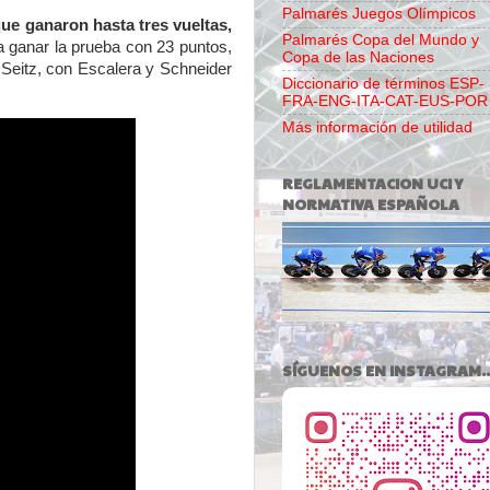
Palmarés Juegos Olímpicos
que ganaron hasta tres vueltas,
Palmarés Copa del Mundo y
ra ganar la prueba con 23 puntos,
Copa de las Naciones
e Seitz, con Escalera y Schneider
Diccionario de términos ESP-
FRA-ENG-ITA-CAT-EUS-POR
Más información de utilidad
REGLAMENTACION UCI Y
NORMATIVA ESPAÑOLA
SÍGUENOS EN INSTAGRAM..