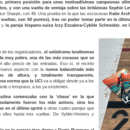
o, primera posición para unas motivadísimas campeonas olímp
os, y con una vuelta de ventaja sobre las británicas Sophie L
Alice Sharpe, con 46. Una prueba en la que las escocesas
Katie Arc
s vueltas, con 50 puntos), tras no poder tomar parte en la últi
, y
la pareja hispano-suiza Izzy Escalera-Cybèle Schneider, en
n de los organizadores,
el velódromo londinense
da muy pobre, una de las más escasas que se
el alto precio de las entradas. Eso sí, el recinto
u nuevo aspecto con la
nueva balaustrada más
os de altura, y totalmente transparente,
eva norma que la UCI
va a obligar desde ya a los
rde o temprano, a los ya existentes.
ulina comenzaba con la ‘chase’ en la que
solamente fueron los más activos, sino los
e en el último sprint
a otras cuatro parejas que
ellos hasta tres vueltas. De Vylder-Hesters y