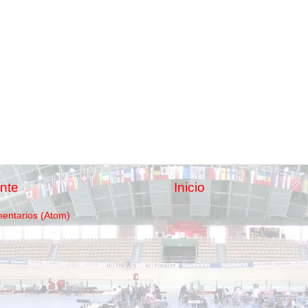
nte
Inicio
mentarios (Atom)