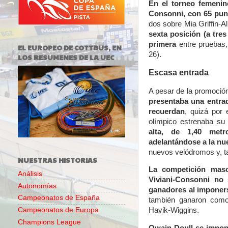
En el torneo femenin
Consonni, con 65 punt
dos sobre Mia Griffin-
sexta posición (a tre
primera
entre pruebas
EL EUROPEO DE COTTBUS, EN
26).
LOS RESUMENES DE LA UEC
Escasa entrada
A pesar de la promoció
presentaba una entra
recuerdan
, quizá por 
olímpico estrenaba s
alta, de 1,40 metr
adelantándose a la nu
nuevos velódromos y, ta
NUESTRAS HISTORIAS
La competición masc
Análisis
Viviani-Consonni no 
Autonomías
ganadores al imponers
Campeonatos de España
también ganaron como 
Campeonatos de Europa
Havik-Wiggins.
Champions League