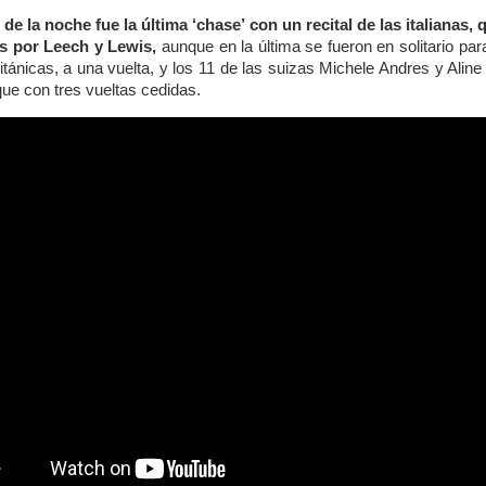
e la noche fue la última ‘chase’ con un recital de las italianas, 
 por Leech y Lewis,
aunque en la última se fueron en solitario pa
ritánicas, a una vuelta, y los 11 de las suizas Michele Andres y Alin
que con tres vueltas cedidas.