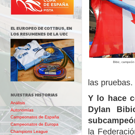
EL EUROPEO DE COTTBUS, EN
LOS RESUMENES DE LA UEC
Bibic, campeón
las pruebas.
NUESTRAS HISTORIAS
Y lo hace c
Análisis
Dylan Bib
Autonomías
Campeonatos de España
subcampeón
Campeonatos de Europa
la Federació
Champions League