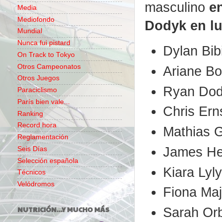
masculino
e
Media
Mediofondo
Dodyk en l
Mundial
Nunca fui pistard
Dylan Bib
On Track to Tokyo
Otros Campeonatos
Ariane B
Otros Juegos
Ryan Dod
Paraciclismo
París bien vale...
Chris Ern
Ranking
Record hora
Mathias G
Reglamentación
James He
Seis Días
Selección española
Kiara Lyl
Técnicos
Velódromos
Fiona Maj
Sarah Orb
NUTRICIÓN...Y MUCHO MÁS