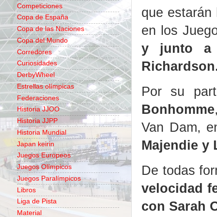
Competiciones
que estarán 
Copa de España
en los Jueg
Copa de las Naciones
Copa del Mundo
y junto a
Corredores
Richardson
Curiosidades
DerbyWheel
Estrellas olímpicas
Por su par
Federaciones
Bonhomme
Historia JJOO
Historia JJPP
Van Dam, e
Historia Mundial
Majendie y L
Japan keirin
Juegos Europeos
De todas fo
Juegos Olímpicos
Juegos Paralímpicos
velocidad f
Libros
Liga de Pista
con Sarah 
Material