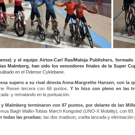
dense) y el equipo Airtox-Carl Ras/Maloja Publishers, formado
as Malmberg, han sido los vencedores finales de la Super Cu
 sábado en el Odense Cyklebane.
sa supero a su rival directa Anna-Margrethe Hansen, con la q
ne Resen tercera con 68 puntos.
Y lo hizo con pleno en las t
nzada- y rematando en la puntuación.
 y Malmberg terminaron con 87 puntos, por delante de Ian Mille
smus Bøgh Wallin-Tobias Mørch Kongsted (UNO-X Mobility), con 69.
 todas las pruebas:
las dos madison, vuelta lanzada y eliminación 