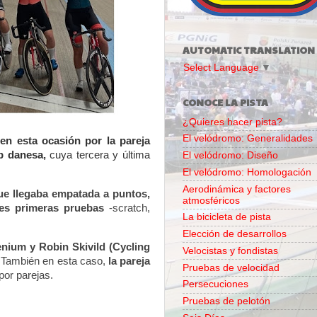
AUTOMATIC TRANSLATION
Select Language
▼
CONOCE LA PISTA
¿Quieres hacer pista?
El velódromo: Generalidades
 en esta ocasión por la pareja
p danesa
,
cuya tercera y última
El velódromo: Diseño
El velódromo: Homologación
Aerodinámica y factores
ue llegaba empatada a puntos,
atmosféricos
res primeras pruebas
-scratch,
La bicicleta de pista
Elección de desarrollos
nium y Robin Skivild (Cycling
Velocistas y fondistas
 También en esta caso,
la pareja
Pruebas de velocidad
por parejas.
Persecuciones
Pruebas de pelotón