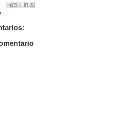
s
tarios:
comentario