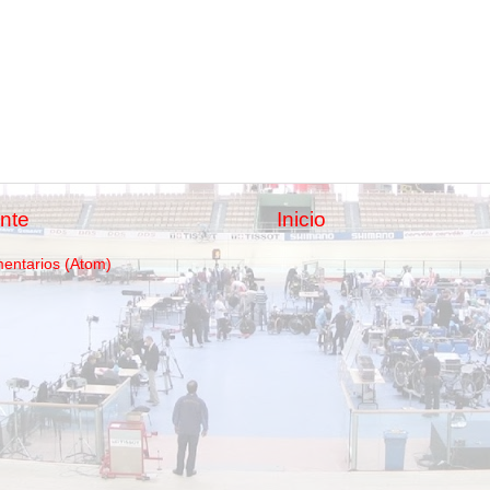
nte
Inicio
mentarios (Atom)