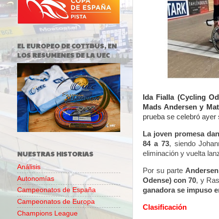
EL EUROPEO DE COTTBUS, EN
LOS RESUMENES DE LA UEC
Ida Fialla (Cycling O
Mads Andersen y Mati
prueba se celebró ayer
La joven promesa dane
84 a 73
, siendo
Johan
NUESTRAS HISTORIAS
eliminación y vuelta la
Análisis
Por su parte
A
ndersen
Autonomías
Odense) con 70
, y Ra
ganadora se impuso en
Campeonatos de España
Campeonatos de Europa
Clasificación
Champions League