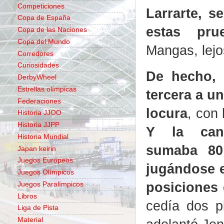
Competiciones
Larrarte, s
Copa de España
estas pru
Copa de las Naciones
Copa del Mundo
Mangas, lejo
Corredores
Curiosidades
De hecho, 
DerbyWheel
Estrellas olímpicas
tercera a u
Federaciones
locura
, con
Historia JJOO
Historia JJPP
Y la cana
Historia Mundial
sumaba 80 
Japan keirin
Juegos Europeos
jugándose e
Juegos Olímpicos
posiciones 
Juegos Paralímpicos
Libros
cedía dos pl
Liga de Pista
Material