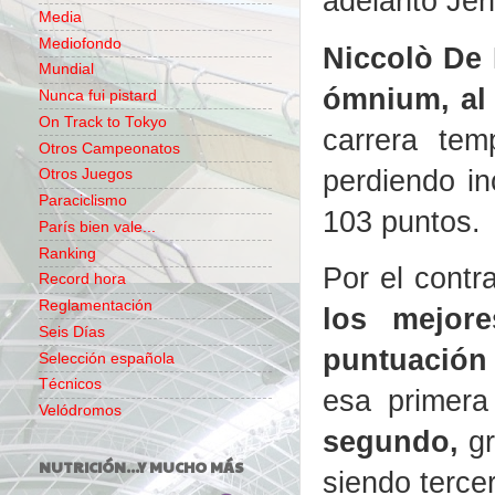
adelantó Jen
Media
Mediofondo
Niccolò De 
Mundial
ómnium, al 
Nunca fui pistard
On Track to Tokyo
carrera te
Otros Campeonatos
perdiendo in
Otros Juegos
Paraciclismo
103 puntos.
París bien vale...
Ranking
Por el contr
Record hora
Reglamentación
los mejore
Seis Días
puntuación
Selección española
Técnicos
esa primera
Velódromos
segundo,
g
NUTRICIÓN...Y MUCHO MÁS
siendo terce