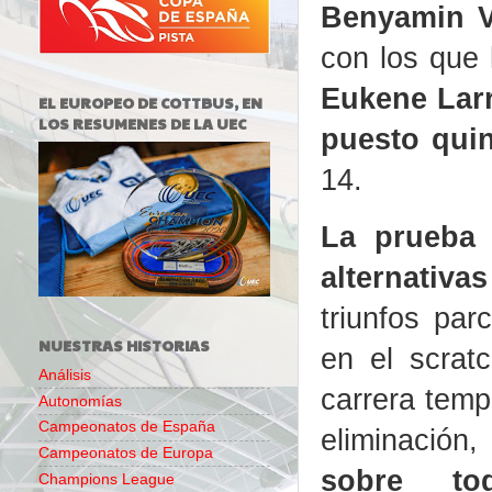
Benyamin V
con los que 
Eukene Larr
EL EUROPEO DE COTTBUS, EN
LOS RESUMENES DE LA UEC
puesto qui
14.
La prueba
alternativa
triunfos par
NUESTRAS HISTORIAS
en el scrat
Análisis
carrera temp
Autonomías
Campeonatos de España
eliminación
Campeonatos de Europa
sobre to
Champions League