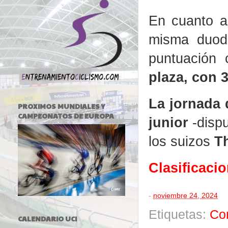
En cuanto 
misma duodé
puntuación
plaza, con 
La jornada 
PROXIMOS MUNDIALES Y
CAMPEONATOS DE EUROPA
junior
-disp
los suizos
T
Clasificaci
-
noviembre 24, 2024
Etiquetas:
Co
CALENDARIO UCI