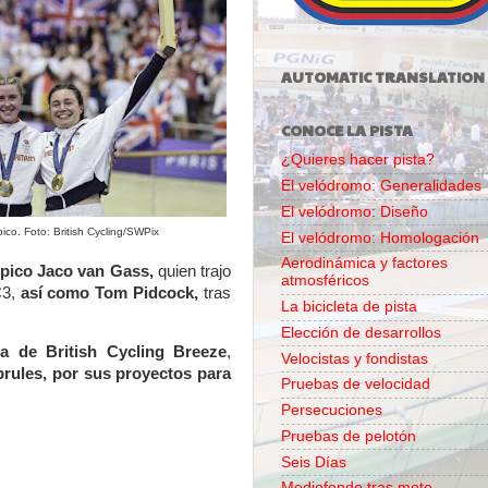
AUTOMATIC TRANSLATION
CONOCE LA PISTA
¿Quieres hacer pista?
El velódromo: Generalidades
El velódromo: Diseño
ico. Foto: British Cycling/SWPix
El velódromo: Homologación
Aerodinámica y factores
mpico Jaco van Gass,
quien trajo
atmosféricos
C3,
así como Tom Pidcock,
tras
La bicicleta de pista
Elección de desarrollos
a de British Cycling Breeze
,
Velocistas y fondistas
prules, por sus proyectos para
Pruebas de velocidad
Persecuciones
Pruebas de pelotón
Seis Días
Mediofondo tras moto