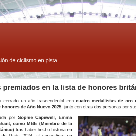
ión de ciclismo en pista
s premiados en la lista de honores bri
 ha cerrado un año trascendental con
cuatro medallistas de oro 
de honores de Año Nuevo 2025
, junto con otras dos personas por sus
zada por
Sophie Capewell, Emma
chant, como MBE (Miembro de la
tánico)
tras haber hecho historia en
de París 2024, al convertirse en