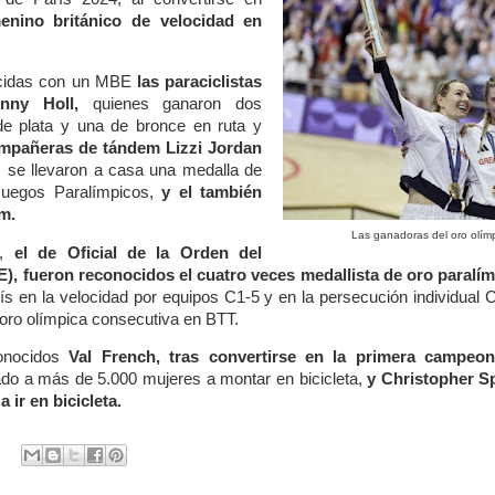
enino británico de velocidad en
ocidas con un MBE
las paraciclistas
nny Holl,
quienes ganaron dos
de plata y una de bronce en ruta y
mpañeras de tándem Lizzi Jordan
 se llevaron a casa una medalla de
Juegos Paralímpicos,
y el también
m.
Las ganadoras del oro olímp
r,
el de Oficial de la Orden del
E), fueron reconocidos el cuatro veces medallista de oro paralí
s en la velocidad por equipos C1-5 y en la persecución individual 
oro olímpica consecutiva en BTT.
conocidos
Val French, tras convertirse en la primera campeon
o a más de 5.000 mujeres a montar en bicicleta,
y Christopher S
 ir en bicicleta.