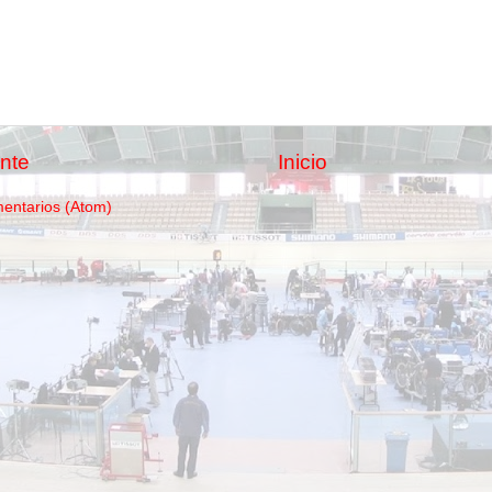
nte
Inicio
mentarios (Atom)