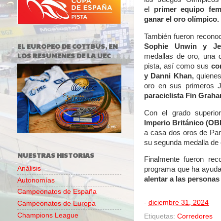
el
primer equipo fem
ganar el oro olímpico.
También fueron recon
EL EUROPEO DE COTTBUS, EN
Sophie Unwin y Je
LOS RESUMENES DE LA UEC
medallas de oro, una 
pista, así como sus
co
y Danni Khan,
quienes
oro en sus primeros 
paraciclista Fin Graha
Con el grado superio
Imperio Británico (OB
a casa dos oros de Parí
su segunda medalla de 
NUESTRAS HISTORIAS
Finalmente fueron re
Análisis
programa que ha ayudad
alentar a las personas a
Autonomías
Campeonatos de España
-
diciembre 31, 2024
Campeonatos de Europa
Champions League
Etiquetas:
Corredores