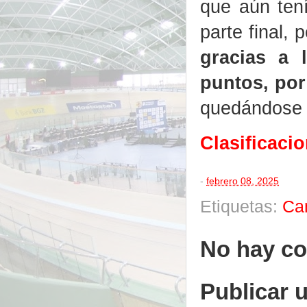
que aún tení
parte final, 
gracias a 
puntos, por
quedándose a
Clasificaci
-
febrero 08, 2025
Etiquetas:
Ca
No hay co
Publicar 