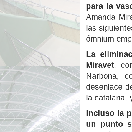
para la vas
Amanda Mir
las siguient
ómnium empa
La elimina
Miravet
, co
Narbona, co
desenlace de
la catalana, 
Incluso la 
un punto s