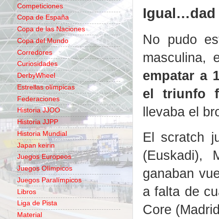
Competiciones
Igual…dad
Copa de España
Copa de las Naciones
No pudo est
Copa del Mundo
Corredores
masculina, 
Curiosidades
empatar a 1
DerbyWheel
Estrellas olímpicas
el triunfo
Federaciones
llevaba el b
Historia JJOO
Historia JJPP
El scratch 
Historia Mundial
Japan keirin
(Euskadi), 
Juegos Europeos
Juegos Olímpicos
ganaban vuel
Juegos Paralímpicos
a falta de c
Libros
Liga de Pista
Core (Madrid
Material