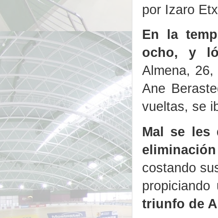
por Izaro Et
En la temp
ocho, y ló
Almena, 26, T
Ane Berasteg
vueltas, se i
Mal se les 
eliminación
costando sus
propiciando
triunfo de 