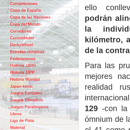
Competiciones
ello conl
Copa de España
podrán alin
Copa de las Naciones
Copa del Mundo
la indiv
Corredores
kilómetro, 
Curiosidades
DerbyWheel
de la contra
Estrellas olímpicas
Federaciones
Para las pru
Historia JJOO
Historia JJPP
mejores naci
Historia Mundial
realidad r
Japan keirin
Juegos Europeos
internaciona
Juegos Olímpicos
129
-con la 
Juegos Paralímpicos
Libros
ómnium de la
Liga de Pista
el 41 como n
Material