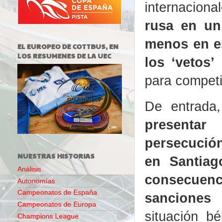
internaciona
rusa en un
menos en e
EL EUROPEO DE COTTBUS, EN
LOS RESUMENES DE LA UEC
los ‘vetos’
para competi
De entrada
present
persecució
NUESTRAS HISTORIAS
en Santia
Análisis
consecu
Autonomías
Campeonatos de España
sanciones
Campeonatos de Europa
situación b
Champions League