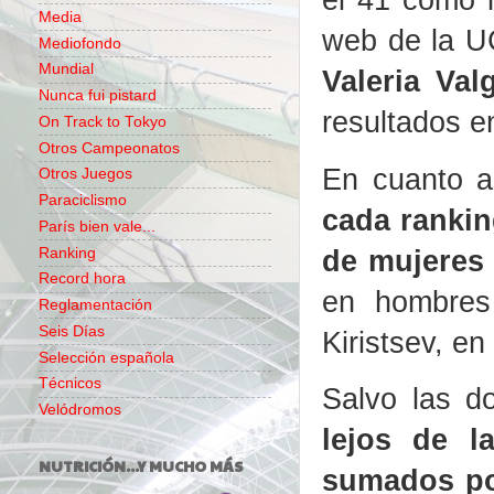
Media
web de la U
Mediofondo
Mundial
Valeria Va
Nunca fui pistard
resultados e
On Track to Tokyo
Otros Campeonatos
En cuanto a
Otros Juegos
Paraciclismo
cada rankin
París bien vale...
de mujeres 
Ranking
Record hora
en hombres 
Reglamentación
Seis Días
Kiristsev, en
Selección española
Técnicos
Salvo las d
Velódromos
lejos de l
NUTRICIÓN...Y MUCHO MÁS
sumados por