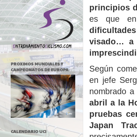
principios 
es que en
dificultade
visado… a 
imprescindi
PROXIMOS MUNDIALES Y
Según comen
CAMPEONATOS DE EUROPA
en jefe Ser
nombrado a 
abril a la 
pruebas cen
Japan Tra
CALENDARIO UCI
precisamen