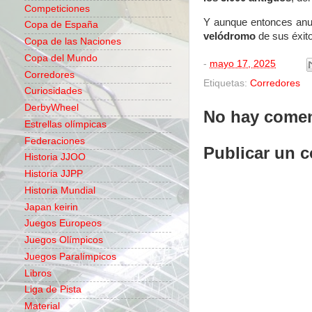
Competiciones
Y aunque entonces anun
Copa de España
velódromo
de sus éxito
Copa de las Naciones
Copa del Mundo
-
mayo 17, 2025
Corredores
Etiquetas:
Corredores
Curiosidades
DerbyWheel
No hay comen
Estrellas olímpicas
Federaciones
Publicar un 
Historia JJOO
Historia JJPP
Historia Mundial
Japan keirin
Juegos Europeos
Juegos Olímpicos
Juegos Paralímpicos
Libros
Liga de Pista
Material