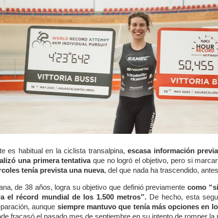
es habitual en la ciclista transalpina,
escasa información previa
alizó una primera tentativa
que no logró el objetivo, pero si marcar
rcoles tenía prevista una nueva
, del que nada ha trascendido, antes
omana, de 38 años, logra su objetivo que definió previamente
como “si
a el récord mundial de los 1.500 metros”.
De hecho, esta segun
eparación, aunque
siempre mantuvo que tenía más opciones en lo
nde fracasó el pasado mes de septiembre en su intento de romper la