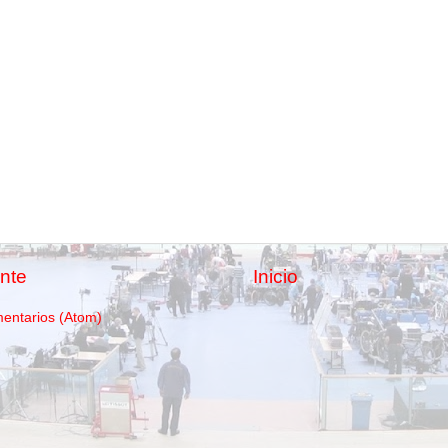
nte
Inicio
mentarios (Atom)