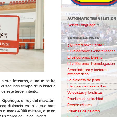
AUTOMATIC TRANSLATION
Select Language
▼
CONOCE LA PISTA
¿Quieres hacer pista?
El velódromo: Generalidades
El velódromo: Diseño
El velódromo: Homologación
Aerodinámica y factores
atmosféricos
La bicicleta de pista
 a sus intentos, aunque se ha
 el segundo tiempo de la historia
Elección de desarrollos
 de este tercer intento.
Velocistas y fondistas
Pruebas de velocidad
 Kipchoge, el rey del maratón,
Persecuciones
da distancia era a la que más
s nuevos 4.000 metros, que en
Pruebas de pelotón
 plusmarca de Chloe Dygert.