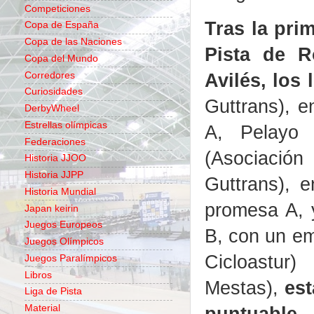
Competiciones
Tras la pri
Copa de España
Copa de las Naciones
Pista de R
Copa del Mundo
Avilés, los 
Corredores
Curiosidades
Guttrans), e
DerbyWheel
Estrellas olímpicas
A, Pelayo S
Federaciones
(Asociación 
Historia JJOO
Historia JJPP
Guttrans), 
Historia Mundial
promesa A, y
Japan keirin
Juegos Europeos
B, con un em
Juegos Olímpicos
Cicloastu
Juegos Paralímpicos
Libros
Mestas),
est
Liga de Pista
puntuable.
Material