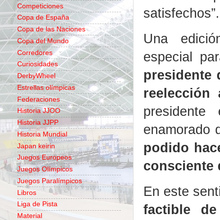
Competiciones
satisfechos”.
Copa de España
Copa de las Naciones
Una edició
Copa del Mundo
Corredores
especial pa
Curiosidades
presidente 
DerbyWheel
Estrellas olímpicas
reelección 
Federaciones
presidente
Historia JJOO
Historia JJPP
enamorado d
Historia Mundial
podido hace
Japan keirin
Juegos Europeos
consciente 
Juegos Olímpicos
Juegos Paralímpicos
En este sent
Libros
Liga de Pista
factible 
Material