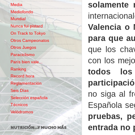
solamente 
Media
Mediofondo
internacion
Mundial
Valencia o
Nunca fui pistard
On Track to Tokyo
para que au
Otros Campeonatos
que los cha
Otros Juegos
Paraciclismo
con los mej
París bien vale...
todos los
Ranking
Record hora
participaci
Reglamentación
Seis Días
no siga al f
Selección española
Española se
Técnicos
Velódromos
pruebas, p
entrada no 
NUTRICIÓN...Y MUCHO MÁS