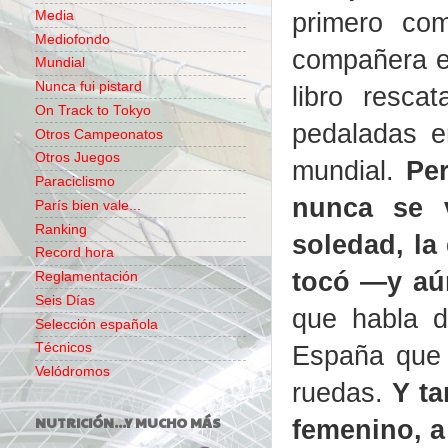
primero co
Media
Mediofondo
compañera en
Mundial
Nunca fui pistard
libro resca
On Track to Tokyo
pedaladas e
Otros Campeonatos
Otros Juegos
mundial.
Pe
Paraciclismo
nunca se v
París bien vale...
Ranking
soledad, la
Record hora
tocó —y aú
Reglamentación
Seis Días
que habla d
Selección española
España que 
Técnicos
Velódromos
ruedas.
Y ta
NUTRICIÓN...Y MUCHO MÁS
femenino, a