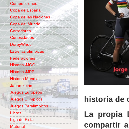
Competiciones
Copa de España
Copa de las Naciones
Copa del Mundo
Corredores
Curiosidades
DerbyWheel
Estrellas olímpicas
Federaciones
Historia JJOO
Historia JJPP
Historia Mundial
Japan keirin
Juegos Europeos
historia de
Juegos Olímpicos
Juegos Paralímpicos
La propia 
Libros
Liga de Pista
compartir 
Material