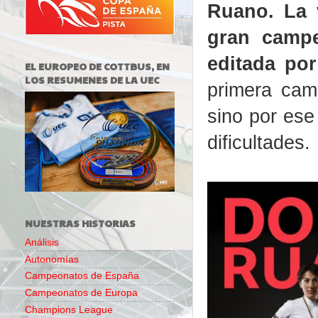
Ruano. La 
gran campe
editada por
EL EUROPEO DE COTTBUS, EN
LOS RESUMENES DE LA UEC
primera cam
sino por ese
dificultades.
NUESTRAS HISTORIAS
Análisis
Autonomías
Campeonatos de España
Campeonatos de Europa
Champions League