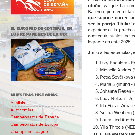
otoño,
ya que ha corr
Ballerup
, pero en esta 
que supone correr ju
ser la pareja ‘titular’
EL EUROPEO DE COTTBUS, EN
experiencia, la prueba
LOS RESUMENES DE LA UEC
conseguir puntos de ca
lograrse en este 2025.
Junto a las españolas,
Izzy Escalera - 
Michelle Andres (
Petra Ševčíková 
Marla Sigmund - 
Johanne Resen - 
NUESTRAS HISTORIAS
Lucy Nelson - Je
Análisis
Ida Fialla - Amali
Autonomías
Selma Wehberg (
Campeonatos de España
Laura Lind Auerba
Campeonatos de Europa
Yilla Threels (NE
Champions League
Clara Westergaar