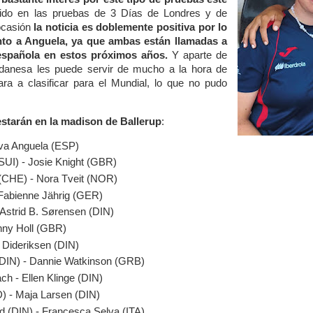
ido en las pruebas de 3 Días de Londres y de
ocasión
la noticia es doblemente positiva por lo
nto a Anguela, ya que ambas están llamadas a
 española
en estos próximos años.
Y aparte de
 danesa les puede servir de mucho a la hora de
ra a clasificar para el Mundial, lo que no pudo
estarán en la madison de Ballerup
:
Eva Anguela (ESP)
SUI) - Josie Knight (GBR)
(CHE) - Nora Tveit (NOR)
Fabienne Jährig (GER)
Astrid B. Sørensen (DIN)
nny Holl (GBR)
e Dideriksen (DIN)
DIN) - Dannie Watkinson (GRB)
ch - Ellen Klinge (DIN)
D) - Maja Larsen (DIN)
d (DIN) - Francesca Selva (ITA)