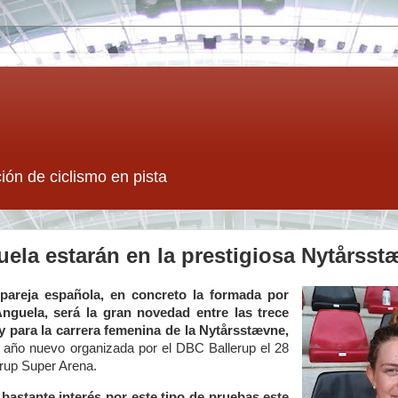
ión de ciclismo en pista
ela estarán en la prestigiosa Nytårsst
pareja española, en concreto la formada por
nguela, será la gran novedad entre las trece
 para la carrera femenina de la Nytårsstævne
,
de año nuevo organizada por el DBC Ballerup el 28
erup Super Arena.
bastante interés por este tipo de pruebas este