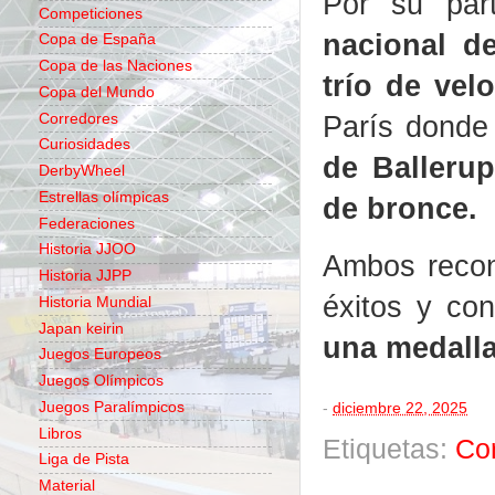
Por su par
Competiciones
nacional d
Copa de España
Copa de las Naciones
trío de vel
Copa del Mundo
París donde 
Corredores
Curiosidades
de Balleru
DerbyWheel
Estrellas olímpicas
de bronce.
Federaciones
Historia JJOO
Ambos recon
Historia JJPP
éxitos y co
Historia Mundial
Japan keirin
una medalla
Juegos Europeos
Juegos Olímpicos
Juegos Paralímpicos
-
diciembre 22, 2025
Libros
Etiquetas:
Co
Liga de Pista
Material