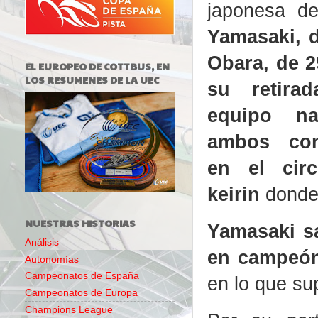
japonesa d
Yamasaki, d
Obara, de 2
EL EUROPEO DE COTTBUS, EN
LOS RESUMENES DE LA UEC
su retira
equipo na
ambos con
en el cir
keirin
donde 
NUESTRAS HISTORIAS
Yamasaki sa
Análisis
en campeón
Autonomías
Campeonatos de España
en lo que sup
Campeonatos de Europa
Champions League