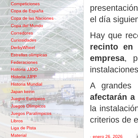
Competiciones
presentación
Copa de España
el día siguie
Copa de las Naciones
Copa del Mundo
Hay que rec
Corredores
Curiosidades
recinto en
DerbyWheel
Estrellas olímpicas
empresa
, p
Federaciones
instalacione
Historia JJOO
Historia JJPP
A grandes 
Historia Mundial
Japan keirin
afectarán a 
Juegos Europeos
la instalació
Juegos Olímpicos
Juegos Paralímpicos
criterios de 
Libros
Liga de Pista
Material
-
enero 26, 2026