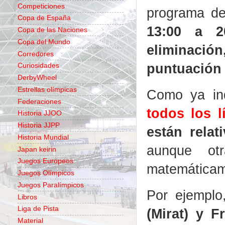
Competiciones
programa de
Copa de España
13:00 a 2
Copa de las Naciones
Copa del Mundo
eliminación
Corredores
puntuación 
Curiosidades
DerbyWheel
Estrellas olímpicas
Como ya ind
Federaciones
todos los l
Historia JJOO
Historia JJPP
están relat
Historia Mundial
aunque ot
Japan keirin
Juegos Europeos
matemáticam
Juegos Olímpicos
Juegos Paralímpicos
Por ejempl
Libros
Liga de Pista
(Mirat) y 
Material