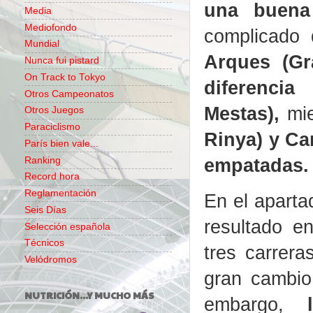
una buena
Media
Mediofondo
complicado 
Mundial
Arques (Gr
Nunca fui pistard
On Track to Tokyo
diferenci
Otros Campeonatos
Mestas),
mie
Otros Juegos
Paraciclismo
Rinya) y Ca
París bien vale...
empatadas.
Ranking
Record hora
Reglamentación
En el aparta
Seis Días
resultado e
Selección española
Técnicos
tres carrera
Velódromos
gran cambio
NUTRICIÓN...Y MUCHO MÁS
embargo,