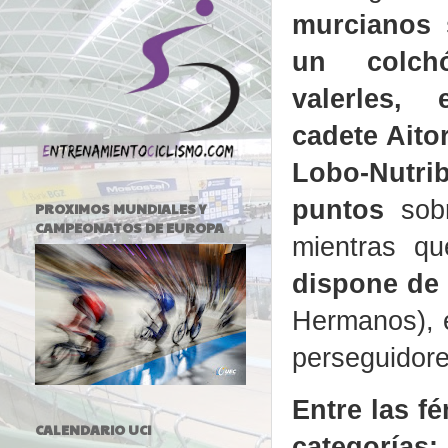
murcianos 
un colc
valerles, 
cadete Aito
Lobo-Nut
puntos
sobr
PROXIMOS MUNDIALES Y
CAMPEONATOS DE EUROPA
mientras q
dispone de 
Hermanos), e
perseguidore
Entre las f
CALENDARIO UCI
categorías: