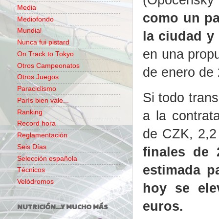
Media
como un pab
Mediofondo
Mundial
la ciudad y
Nunca fui pistard
en una propu
On Track to Tokyo
Otros Campeonatos
de enero de 
Otros Juegos
Paraciclismo
Si todo tran
París bien vale...
a la contrat
Ranking
Record hora
de CZK, 2,2
Reglamentación
Seis Días
finales de
Selección española
estimada pa
Técnicos
Velódromos
hoy se ele
euros.
NUTRICIÓN...Y MUCHO MÁS