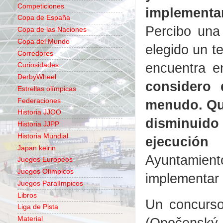
Competiciones
implementa
Copa de España
Percibo una 
Copa de las Naciones
Copa del Mundo
elegido un te
Corredores
encuentra e
Curiosidades
DerbyWheel
considero 
Estrellas olímpicas
Federaciones
menudo. Qui
Historia JJOO
disminuido 
Historia JJPP
Historia Mundial
ejecución 
Japan keirin
Ayuntamiento
Juegos Europeos
Juegos Olímpicos
implementar 
Juegos Paralímpicos
Libros
Un concurso
Liga de Pista
(Opočenský 
Material