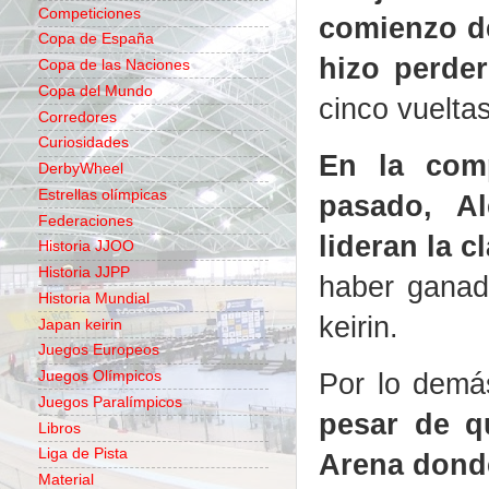
Competiciones
comienzo de
Copa de España
hizo perder
Copa de las Naciones
Copa del Mundo
cinco vuelta
Corredores
Curiosidades
En la comp
DerbyWheel
Estrellas olímpicas
pasado, A
Federaciones
lideran la c
Historia JJOO
Historia JJPP
haber ganad
Historia Mundial
keirin.
Japan keirin
Juegos Europeos
Por lo demá
Juegos Olímpicos
Juegos Paralímpicos
pesar de q
Libros
Liga de Pista
Arena donde
Material