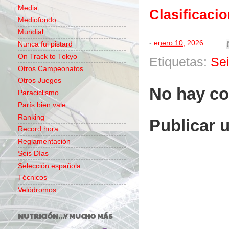
Media
Clasificaci
Mediofondo
Mundial
-
enero 10, 2026
Nunca fui pistard
On Track to Tokyo
Etiquetas:
Se
Otros Campeonatos
Otros Juegos
No hay co
Paraciclismo
París bien vale...
Ranking
Publicar 
Record hora
Reglamentación
Seis Días
Selección española
Técnicos
Velódromos
NUTRICIÓN...Y MUCHO MÁS