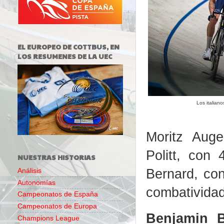
EL EUROPEO DE COTTBUS, EN
LOS RESUMENES DE LA UEC
Los italiano
Moritz Auge
Politt, con
NUESTRAS HISTORIAS
Bernard, con
Análisis
Autonomías
combatividad
Campeonatos de España
Campeonatos de Europa
Benjamin 
Champions League