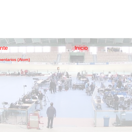
nte
Inicio
mentarios (Atom)