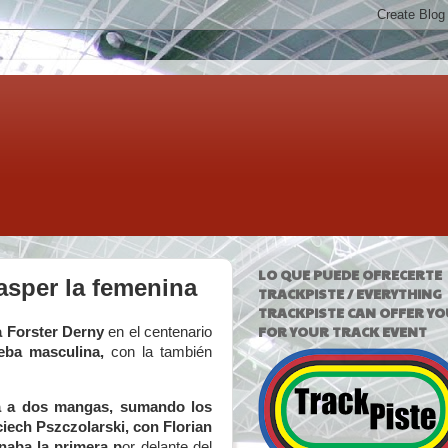
LO QUE PUEDE OFRECERTE
asper la femenina
TRACKPISTE / EVERYTHING
TRACKPISTE CAN OFFER YO
FOR YOUR TRACK EVENT
a Forster Derny
en el centenario
ueba masculina,
con la también
a a dos mangas, sumando los
ciech Pszczolarski, con Florian
naba la primera
p
or delante del