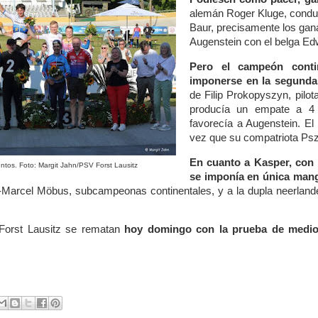
alemán Roger Kluge, condu
Baur, precisamente los gana
Augenstein con el belga Ed
Pero el campeón contin
imponerse en la segunda
de Filip Prokopyszyn, pilot
producía un empate a 4 
favorecía a Augenstein. El
vez que su compatriota Psz
En cuanto a Kasper, con 
ntos. Foto: Margit Jahn/PSV Forst Lausitz
se imponía en única man
-Marcel Möbus, subcampeonas continentales, y a la dupla neerlan
Forst Lausitz se rematan
hoy domingo con la prueba de mediofo