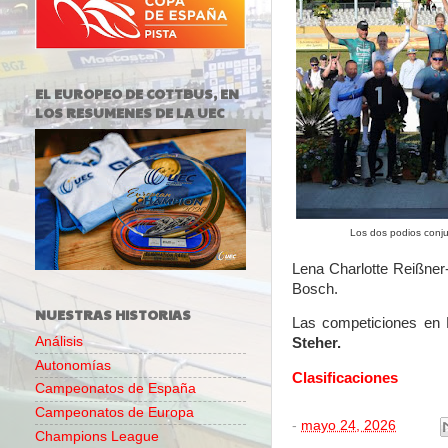
EL EUROPEO DE COTTBUS, EN
LOS RESUMENES DE LA UEC
Los dos podios conju
Lena Charlotte Reißner
Bosch.
NUESTRAS HISTORIAS
Las competiciones en 
Análisis
Steher.
Autonomías
Clasificaciones
Campeonatos de España
Campeonatos de Europa
-
mayo 24, 2026
Champions League