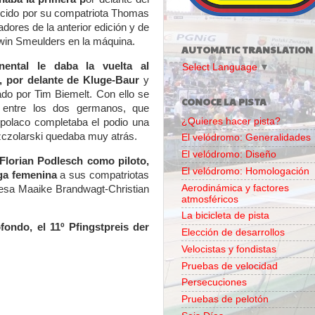
cido por su compatriota Thomas
dores de la anterior edición y de
win Smeulders en la máquina.
AUTOMATIC TRANSLATION
ental le daba la vuelta al
Select Language
▼
, por delante de Kluge-Baur
y
ado por Tim Biemelt. Con ello se
CONOCE LA PISTA
entre los dos germanos, que
¿Quieres hacer pista?
 polaco completaba el podio una
czolarski quedaba muy atrás.
El velódromo: Generalidades
El velódromo: Diseño
Florian Podlesch como piloto,
El velódromo: Homologación
ga femenina
a sus compatriotas
Aerodinámica y factores
desa Maaike Brandwagt-Christian
atmosféricos
La bicicleta de pista
ndo, el 11º Pfingstpreis der
Elección de desarrollos
Velocistas y fondistas
Pruebas de velocidad
Persecuciones
Pruebas de pelotón