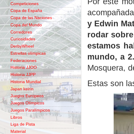
Por este mot
Competiciones
acompañada 
Copa de España
Copa de las Naciones
y Edwin Mat
Copa del Mundo
Corredores
rodar sobre 
Curiosidades
estamos hab
DerbyWheel
Estrellas olímpicas
mundo, a 2.
Federaciones
Mosquera, de
Historia JJOO
Historia JJPP
Estas son l
Historia Mundial
Japan keirin
Juegos Europeos
Juegos Olímpicos
Juegos Paralímpicos
Libros
Liga de Pista
Material