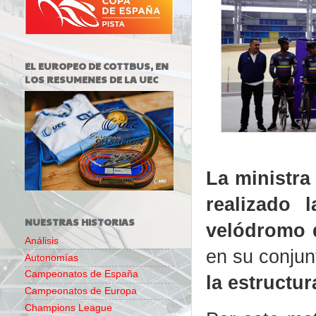
EL EUROPEO DE COTTBUS, EN
LOS RESUMENES DE LA UEC
La ministra
realizado 
NUESTRAS HISTORIAS
velódromo 
Análisis
en su conjun
Autonomías
Campeonatos de España
la estructur
Campeonatos de Europa
Champions League