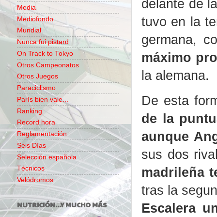
delante de la
Media
tuvo en la t
Mediofondo
Mundial
germana, co
Nunca fui pistard
máximo pro
On Track to Tokyo
Otros Campeonatos
la alemana.
Otros Juegos
Paraciclismo
De esta for
París bien vale...
Ranking
de la puntu
Record hora
aunque Ang
Reglamentación
Seis Días
sus dos riva
Selección española
madrileña t
Técnicos
Velódromos
tras la segu
NUTRICIÓN...Y MUCHO MÁS
Escalera u