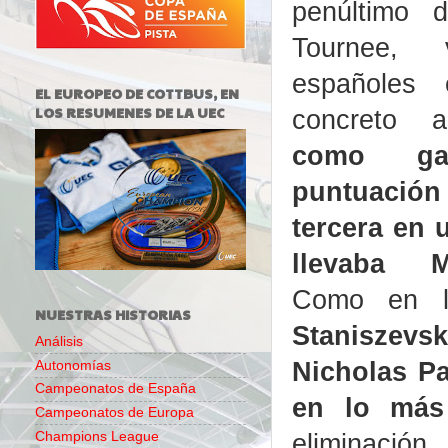
penúltimo 
Tournee, 
españoles
EL EUROPEO DE COTTBUS, EN
LOS RESUMENES DE LA UEC
concreto
como ga
puntuación
tercera en
llevaba M
Como en l
NUESTRAS HISTORIAS
Staniszevsk
Análisis
Nicholas Pa
Autonomías
Campeonatos de España
en lo más
Campeonatos de Europa
eliminació
Champions League