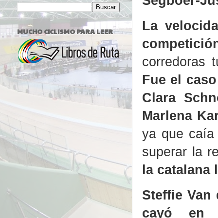
Segboer-Ju
La velocid
MUCHO CICLISMO PARA LEER
competició
corredoras t
Fue el caso
Clara Schn
Marlena Kar
ya que caía
superar la r
la catalana 
Steffie Van
cayó en s