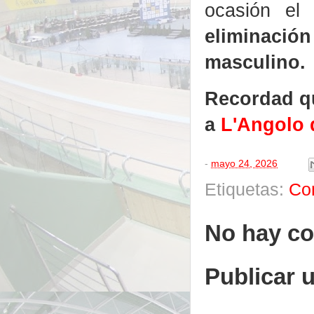
ocasión el
eliminació
masculino.
Recordad qu
a
L'Angolo 
-
mayo 24, 2026
Etiquetas:
Co
No hay co
Publicar 