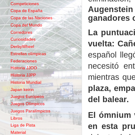
Competiciones
Augenstei
Copa de España
ganadores 
Copa de las Naciones
Copa del Mundo
La puntuaci
Corredores
Curiosidades
vuelta: Cañe
DerbyWheel
español lleg
Estrellas olímpicas
Federaciones
necesitó ent
Historia JJOO
mientras qu
Historia JJPP
Historia Mundial
plaza, empa
Japan keirin
Juegos Europeos
del balear.
Juegos Olímpicos
Juegos Paralímpicos
El ómnium v
Libros
en esta pr
Liga de Pista
Material