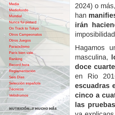
2024) o más,
Media
Mediofondo
han
manifies
Mundial
Nunca fui pistard
irán hacie
On Track to Tokyo
imposibilidad
Otros Campeonatos
Otros Juegos
Hagamos un
Paraciclismo
París bien vale...
masculina,
l
Ranking
doce cuarte
Record hora
Reglamentación
en Rio 20
Seis Días
Selección española
escuadras e
Técnicos
cinco a cua
Velódromos
las prueba
NUTRICIÓN...Y MUCHO MÁS
ya explicaos