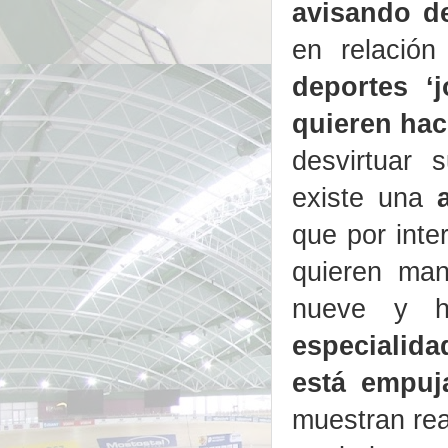
avisando d
en relació
deportes ‘
quieren hac
desvirtuar 
existe una
que por inte
quieren ma
nueve y h
especialid
está empuj
muestran rea