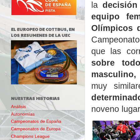
la
decisión
equipo fe
Olímpicos 
EL EUROPEO DE COTTBUS, EN
LOS RESUMENES DE LA UEC
Campeonato 
que las cor
sobre tod
masculino,
muy simila
determinad
NUESTRAS HISTORIAS
noveno lugar
Análisis
Autonomías
Campeonatos de España
Campeonatos de Europa
Champions League