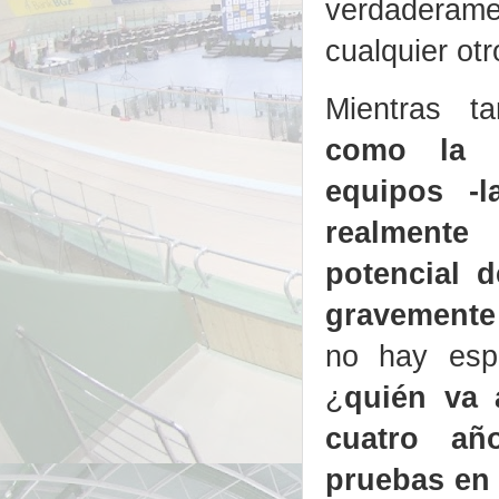
verdaderamen
cualquier otr
Mientras t
como la p
equipos -
realmente
potencial 
gravemente
no hay espe
¿
quién va 
cuatro añ
pruebas en 