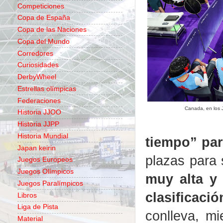
Competiciones
Copa de España
Copa de las Naciones
Copa del Mundo
Corredores
Curiosidades
DerbyWheel
Estrellas olímpicas
Federaciones
Canada, en los 
Historia JJOO
Historia JJPP
Historia Mundial
tiempo” par
Japan keirin
plazas para
Juegos Europeos
Juegos Olímpicos
muy alta y
Juegos Paralímpicos
clasificació
Libros
Liga de Pista
conlleva, mi
Material