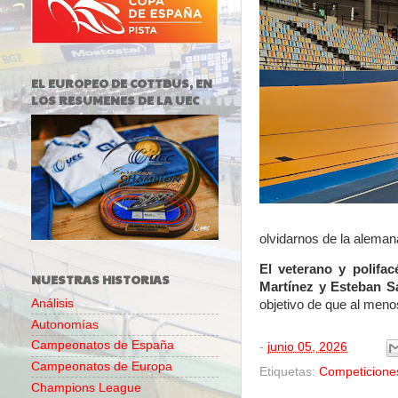
EL EUROPEO DE COTTBUS, EN
LOS RESUMENES DE LA UEC
olvidarnos de la aleman
El veterano y polifac
NUESTRAS HISTORIAS
Martínez y Esteban S
Análisis
objetivo de que al meno
Autonomías
Campeonatos de España
-
junio 05, 2026
Campeonatos de Europa
Etiquetas:
Competicione
Champions League