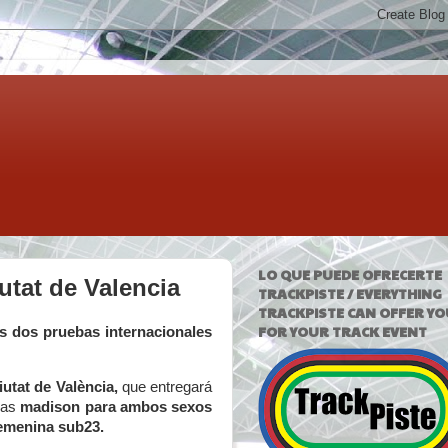
LO QUE PUEDE OFRECERTE
utat de Valencia
TRACKPISTE / EVERYTHING
TRACKPISTE CAN OFFER YO
FOR YOUR TRACK EVENT
las dos pruebas internacionales
iutat de València,
que entregará
 las
madison para ambos sexos
femenina sub23.