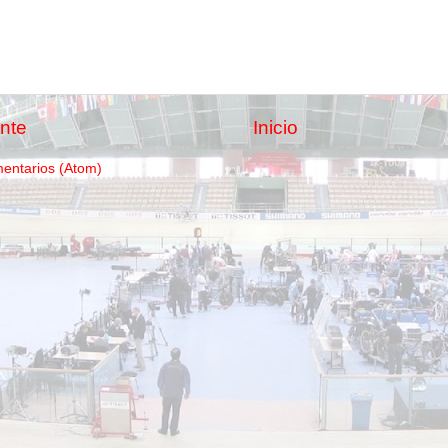
nte
Inicio
mentarios (Atom)