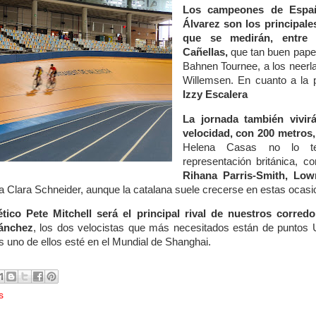
Los campeones de Españ
Álvarez son los principale
que se medirán, entre 
Cañellas,
que tan buen papel
Bahnen Tournee, a los neerl
Willemsen. En cuanto a la
Izzy Escalera
La jornada también vivir
velocidad, con 200 metros
Helena Casas no lo ten
representación británica, c
Rihana Parris-Smith, Low
a Clara Schneider, aunque la catalana suele crecerse en estas ocasi
ético Pete Mitchell será el principal rival de nuestros corred
ánchez
, los dos velocistas que más necesitados están de puntos UC
s uno de ellos esté en el Mundial de Shanghai.
s