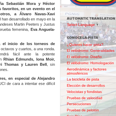
a Sebastián Mora y Héctor
s favoritos, en un evento en el
otros, a Álvaro Navas-Xavi
AUTOMATIC TRANSLATION
 han desarrollado en mayo en la
andeses Martin Peeters y Justus
Select Language
▼
 prueba femenina,
Eva Anguela-
CONOCE LA PISTA
á el inicio de los torneos de
¿Quieres hacer pista?
,
octavos y cuartos, a una ronda.
El velódromo: Generalidades
drá fácil ante la potente
El velódromo: Diseño
on
Rhian Edmunds, Iona Moir,
El velódromo: Homologación
ri Thomas y Lauren Bell
, sin
Aerodinámica y factores
ones.
atmosféricos
ores, en especial de Alejandro
La bicicleta de pista
I de cara a intentar ese difícil
Elección de desarrollos
Velocistas y fondistas
Pruebas de velocidad
Persecuciones
Pruebas de pelotón