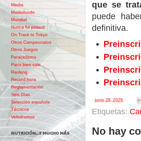
que se tra
Media
Mediofondo
puede haber
Mundial
definitiva.
Nunca fui pistard
On Track to Tokyo
Preinscr
Otros Campeonatos
Otros Juegos
Preinscr
Paraciclismo
París bien vale...
Preinscr
Ranking
Record hora
Preinscr
Reglamentación
Seis Días
-
junio 28, 2026
Selección española
Técnicos
Etiquetas:
Ca
Velódromos
No hay co
NUTRICIÓN...Y MUCHO MÁS