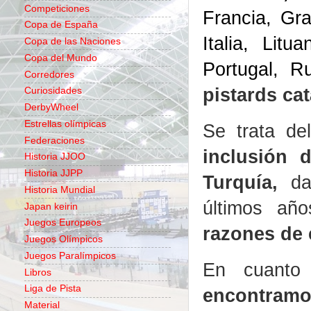
Competiciones
Francia, Gra
Copa de España
Italia, Lit
Copa de las Naciones
Copa del Mundo
Portugal, R
Corredores
pistards ca
Curiosidades
DerbyWheel
Estrellas olímpicas
Se trata d
Federaciones
inclusión 
Historia JJOO
Historia JJPP
Turquía,
da
Historia Mundial
últimos añ
Japan keirin
Juegos Europeos
razones de 
Juegos Olímpicos
Juegos Paralímpicos
En cuant
Libros
Liga de Pista
encontramo
Material