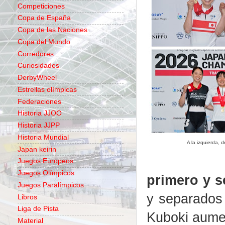
Competiciones
Copa de España
Copa de las Naciones
Copa del Mundo
Corredores
Curiosidades
DerbyWheel
Estrellas olímpicas
Federaciones
Historia JJOO
Historia JJPP
Historia Mundial
A la izquierda, 
Japan keirin
Juegos Europeos
Juegos Olímpicos
primero y s
Juegos Paralímpicos
y separados 
Libros
Liga de Pista
Kuboki aumen
Material