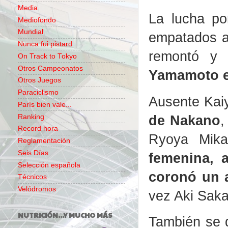
Media
La lucha po
Mediofondo
Mundial
empatados a 
Nunca fui pistard
remontó y 
On Track to Tokyo
Otros Campeonatos
Yamamoto en
Otros Juegos
Paraciclismo
Ausente Kai
París bien vale...
de Nakano
,
Ranking
Record hora
Ryoya Mika
Reglamentación
Seis Días
femenina, a
Selección española
coronó un 
Técnicos
Velódromos
vez Aki Sak
NUTRICIÓN...Y MUCHO MÁS
También se 