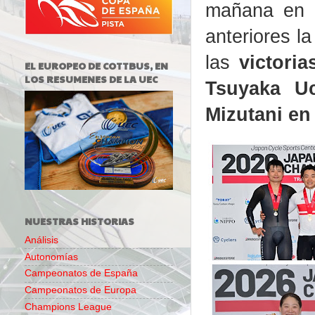
mañana en e
anteriores l
las
victori
EL EUROPEO DE COTTBUS, EN
LOS RESUMENES DE LA UEC
Tsuyaka U
Mizutani en 
NUESTRAS HISTORIAS
Análisis
Autonomías
Campeonatos de España
Campeonatos de Europa
Champions League