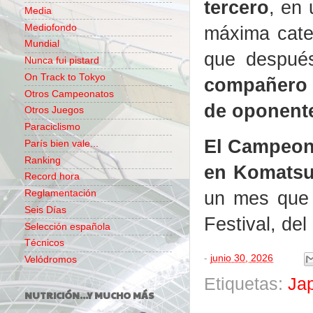
tercero
, en 
Media
máxima cate
Mediofondo
Mundial
que despué
Nunca fui pistard
On Track to Tokyo
compañero d
Otros Campeonatos
de oponentes
Otros Juegos
Paraciclismo
El Campeona
París bien vale...
Ranking
en Komatsus
Record hora
un mes que 
Reglamentación
Seis Días
Festival, del
Selección española
Técnicos
-
junio 30, 2026
Velódromos
Etiquetas:
Jap
NUTRICIÓN...Y MUCHO MÁS