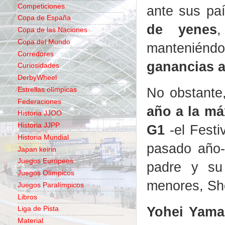
Competiciones
ante sus paí
Copa de España
de yenes
Copa de las Naciones
Copa del Mundo
mantenién
Corredores
ganancias a
Curiosidades
DerbyWheel
No obstant
Estrellas olímpicas
Federaciones
año a la má
Historia JJOO
Historia JJPP
G1
-el Festi
Historia Mundial
pasado año-
Japan keirin
Juegos Europeos
padre y su
Juegos Olímpicos
menores, Sho
Juegos Paralímpicos
Libros
Yohei Yama
Liga de Pista
Material