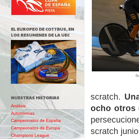
EL EUROPEO DE COTTBUS, EN
LOS RESUMENES DE LA UEC
Ga
scratch.
Una
NUESTRAS HISTORIAS
ocho otros 
Análisis
Autonomías
persecucion
Campeonatos de España
Campeonatos de Europa
scratch junio
Champions League