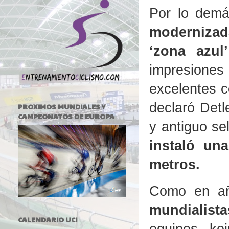
Por lo dem
modernizad
‘zona azul
impresione
excelentes c
declaró Detl
PROXIMOS MUNDIALES Y
CAMPEONATOS DE EUROPA
y antiguo s
instaló un
metros.
Como en añ
mundialista
CALENDARIO UCI
equipos, kei