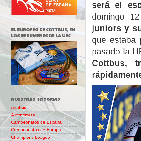
será el es
domingo 12
juniors y s
EL EUROPEO DE COTTBUS, EN
LOS RESUMENES DE LA UEC
que estaba p
pasado la UE
Cottbus, 
rápidamente
NUESTRAS HISTORIAS
Análisis
Autonomías
Campeonatos de España
Campeonatos de Europa
Champions League