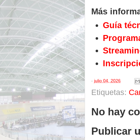
Más inform
Guía téc
Programa
Streami
Inscripc
-
julio 04, 2026
Etiquetas:
Ca
No hay co
Publicar 