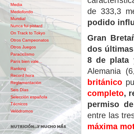
característi
Media
de 333,3 m
Mediofondo
Mundial
podido infl
Nunca fui pistard
On Track to Tokyo
Gran Breta
Otros Campeonatos
dos últimas
Otros Juegos
Paraciclismo
8 de plata
París bien vale...
Alemania (6
Ranking
Record hora
británico
pu
Reglamentación
Seis Días
completo
, 
Selección española
permiso de
Técnicos
Velódromos
entre las tr
máxima mot
NUTRICIÓN...Y MUCHO MÁS