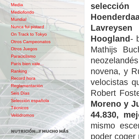
selección 
Media
Mediofondo
Hoenderda
Mundial
Lavreysen
Nunca fui pistard
On Track to Tokyo
Hoogland
- 
Otros Campeonatos
Mathijs Buc
Otros Juegos
Paraciclismo
neozelandés 
París bien vale...
novena, y Ru
Ranking
Record hora
velocistas 
Reglamentación
Robert Fost
Seis Días
Selección española
Moreno y Ju
Técnicos
44.830, me
Velódromos
mismo escen
NUTRICIÓN...Y MUCHO MÁS
poder coger 