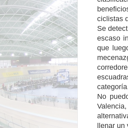
beneficio
ciclistas 
Se detect
escaso in
que lueg
mecenazg
corredo
escuadra
categoría
No puedo
Valencia,
alternati
llenar un