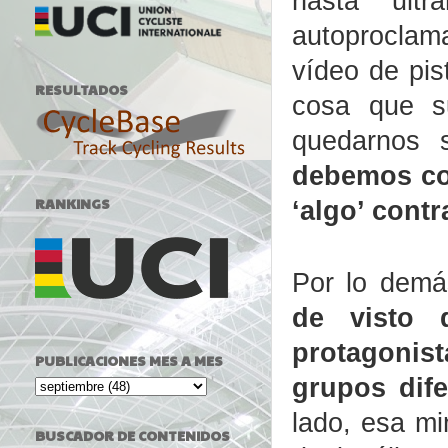
hasta ult
autoproclama
vídeo de pis
RESULTADOS
cosa que su
quedarnos 
debemos co
RANKINGS
‘algo’ contr
Por lo dem
de visto 
protagon
PUBLICACIONES MES A MES
grupos dif
lado, esa mi
BUSCADOR DE CONTENIDOS