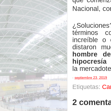
Nacional, co
¿Soluciones
términos co
increíble o
distaron m
hombre del
hipocresía
la
mercadotec
-
septiembre 23, 2019
Etiquetas:
Ca
2 comenta