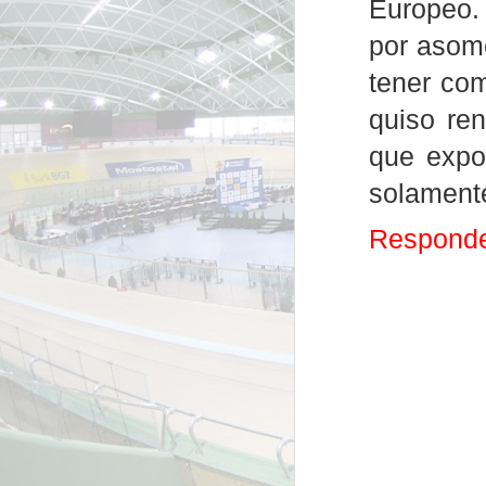
Europeo. 
por asomo
tener co
quiso ren
que expon
solamente
Respond