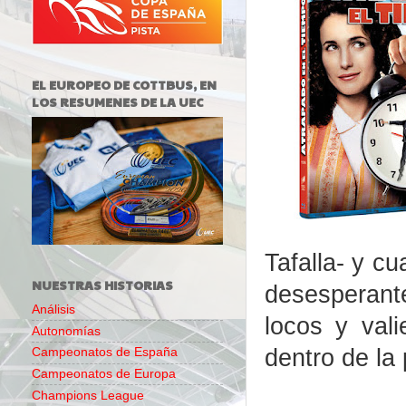
EL EUROPEO DE COTTBUS, EN
LOS RESUMENES DE LA UEC
Tafalla- y c
NUESTRAS HISTORIAS
desesperant
Análisis
locos y val
Autonomías
dentro de la 
Campeonatos de España
Campeonatos de Europa
Champions League