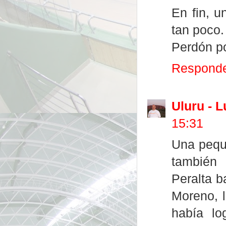
En fin, u
tan poco.
Perdón por
Respond
Uluru - 
15:31
Una peque
también 
Peralta b
Moreno, l
había lo