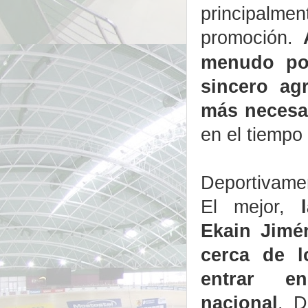
principalme
promoción.
menudo po
sincero ag
más necesar
en el tiempo 
Deportivamen
El mejor,
Ekain Jimé
cerca de 
entrar e
nacional
. D