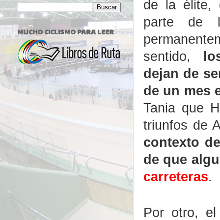
de la élite
parte de l
MUCHO CICLISMO PARA LEER
permanent
sentido,
lo
dejan de se
de un mes 
Tania que H
triunfos de 
contexto d
de que algu
carreteras
.
Por otro, e