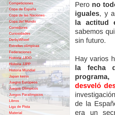
Pero
no tod
Competiciones
Copa de España
iguales
, y 
Copa de las Naciones
la actitud 
Copa del Mundo
Corredores
sabemos quié
Curiosidades
sin futuro.
DerbyWheel
Estrellas olímpicas
Federaciones
Hay varios h
Historia JJOO
Historia JJPP
la fecha 
Historia Mundial
programa, 
Japan keirin
Juegos Europeos
desveló de
Juegos Olímpicos
investigació
Juegos Paralímpicos
Libros
de la Españ
Liga de Pista
era un secr
Material