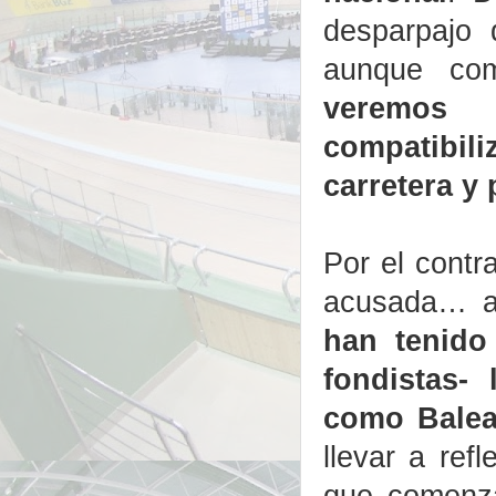
desparpajo 
aunque co
veremos
compatibili
carretera y 
Por el contra
acusada… a
han tenido
fondistas-
como Balea
llevar a ref
que comenza