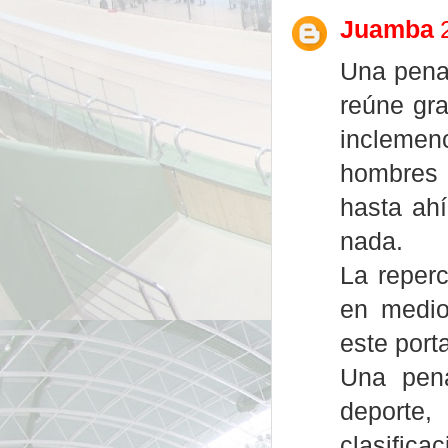
Juamba
Una pena,
reúne gra
inclemen
hombres y
hasta ahí
nada.
La reperc
en medio
este porta
Una pena
deporte,
clasifica