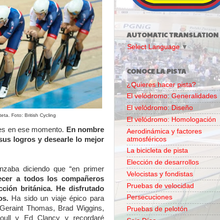
AUTOMATIC TRANSLATION
Select Language
▼
CONOCE LA PISTA
¿Quieres hacer pista?
El velódromo: Generalidades
El velódromo: Diseño
ta. Foto: British Cycling
El velódromo: Homologación
ntes en ese momento.
En nombre
Aerodinámica y factores
atmosféricos
 sus logros y desearle lo mejor
La bicicleta de pista
Elección de desarrollos
nzaba diciendo que “en primer
Velocistas y fondistas
ecer a todos los compañeros
Pruebas de velocidad
cción británica. He disfrutado
Persecuciones
los.
Ha sido un viaje épico para
n Geraint Thomas, Brad Wiggins,
Pruebas de pelotón
ull y Ed Clancy y recordaré