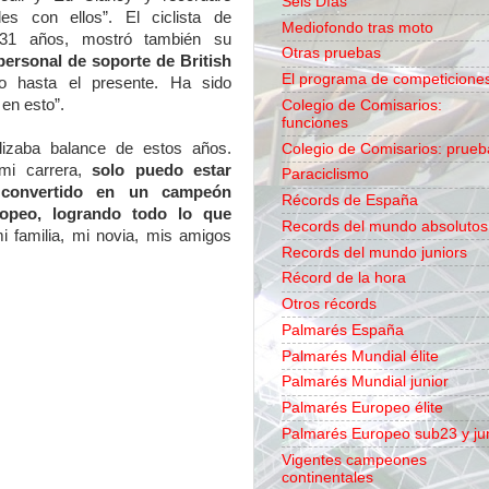
Seis Días
es con ellos”. El ciclista de
Mediofondo tras moto
 31 años, mostró también su
Otras pruebas
personal de soporte de British
El programa de competicione
 hasta el presente. Ha sido
 en esto”.
Colegio de Comisarios:
funciones
ealizaba balance de estos años.
Colegio de Comisarios: prueb
 mi carrera,
solo puedo estar
Paraciclismo
 convertido en un campeón
Récords de España
ropeo, logrando todo lo que
Records del mundo absolutos
 familia, mi novia, mis amigos
Records del mundo juniors
Récord de la hora
Otros récords
Palmarés España
Palmarés Mundial élite
Palmarés Mundial junior
Palmarés Europeo élite
Palmarés Europeo sub23 y ju
Vigentes campeones
continentales