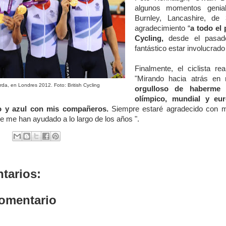
algunos momentos genial
Burnley, Lancashire, de
agradecimiento “
a todo el 
Cycling,
desde el pasado
fantástico estar involucrado
Finalmente, el ciclista r
"Mirando hacia atrás en
rda, en Londres 2012. Foto: British Cycling
orgulloso de haberme
olímpico, mundial y eu
co y azul con mis compañeros.
Siempre estaré agradecido con mi
e me han ayudado a lo largo de los años ".
tarios:
comentario