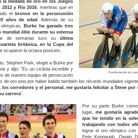
 la medalla de oro en los Juegos
 2012 y Río 2016
, mientras que en
nado el
bronce en la persecución
 20 años de edad
. Además de su
 olímpicas,
Burke ha ganado tres
o mundial élite durante su extensa
ar de semanas tuvo su
última
cuarteta británica, en la Copa del
 ocuparon la octava posición.
nto, Stephen Park, elogió a Burke por
sta y dijo: "Es un ciclista increíble y
Conduciendo la cuarte
res de nuestro equipo de persecución
as de oro sino por haber batido también los récords mundiales vige
 los corredores y el personal, me gustaría felicitar a Steve por
su carrera
".
Por su parte Burke come
lugar,
me gustaría agrad
que he tenido en la sele
trabajando con todos el
lograr el oro olímpico co
Pete Kennaugh, Owain Do