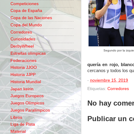
Competiciones
Copa de España
Copa de las Naciones
Copa del Mundo
Corredores
Curiosidades
DerbyWheel
Segundo por la izquie
Estrellas olímpicas
Federaciones
quería en rojo, blan
Historia JJOO
cercanos y todos los qu
Historia JJPP
-
noviembre 15, 2019
Historia Mundial
Etiquetas:
Corredores
Japan keirin
Juegos Europeos
No hay comen
Juegos Olímpicos
Juegos Paralímpicos
Publicar un 
Libros
Liga de Pista
Material