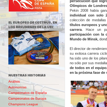
persecución que logró
Olímpicos de Londres
Pekin 2008 había ga
individual con solo
colección de medallas
EL EUROPEO DE COTTBUS, EN
títulos europeos y un
LOS RESUMENES DE LA UEC
carrera
. Hace un p
participación con la 
Mundo de Minsk,
donde
El director de rendimie
su exitosa carrera cicli
ha sido uno de los pila
no sólo por sus medall
de todos en el equipo,
en la próxima fase de 
NUESTRAS HISTORIAS
Análisis
Autonomías
Campeonatos de España
Campeonatos de Europa
Champions League