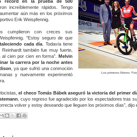
o récord en la prueba de 500
on increíblemente rápidos. Tengo
e aumentar aún más en los próximos
deportivo Erik Weispfennig.
os cumplieron con creces sus
 Weispfennig. “Estoy seguro de que
rtaleciendo cada día
. Todavía tiene
 Reinhardt también fue muy fuerte,
 al cien por cien en forma”.
Melvin
inar la carrera por la noche antes
dison
, ya que sufrió una conmoción
Los primeros líderes.
Fot
emanas y nuevamente experimentó
ra.
locistas,
el checo Tomás Bábek aseguró la victoria del primer dí
rstemann
, cuyo regreso fue agradecido por los espectadores tras s
rrecta volver y estoy deseando que lleguen los próximos días”, dijo e