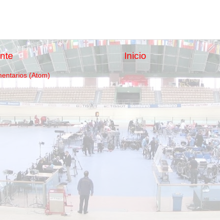
nte
Inicio
mentarios (Atom)