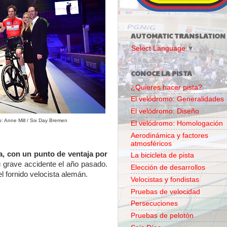
AUTOMATIC TRANSLATION
Select Language
▼
CONOCE LA PISTA
¿Quieres hacer pista?
El velódromo: Generalidades
El velódromo: Diseño
o: Anne Mill / Six Day Bremen
El velódromo: Homologación
Aerodinámica y factores
atmosféricos
a, con un punto de ventaja por
La bicicleta de pista
u grave accidente el año pasado.
Elección de desarrollos
l fornido velocista alemán.
Velocistas y fondistas
Pruebas de velocidad
Persecuciones
Pruebas de pelotón