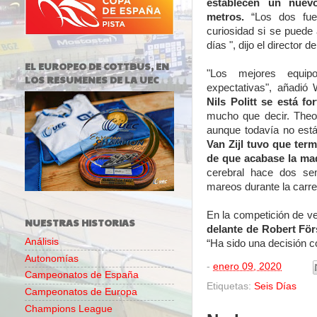
establecen un nuev
metros.
“Los dos fuer
curiosidad si se pued
días ", dijo el director 
EL EUROPEO DE COTTBUS, EN
"Los mejores equip
LOS RESUMENES DE LA UEC
expectativas", añadió
Nils Politt se está fo
mucho que decir. Theo
aunque todavía no está
Van Zijl tuvo que term
de que acabase la ma
cerebral hace dos s
mareos durante la carre
En la competición de ve
NUESTRAS HISTORIAS
delante de Robert Fö
Análisis
“Ha sido una decisión co
Autonomías
-
enero 09, 2020
Campeonatos de España
Etiquetas:
Seis Días
Campeonatos de Europa
Champions League