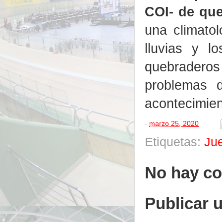
COI- de que
una climatol
lluvias y l
quebradero
problemas 
acontecimien
-
marzo 25, 2020
Etiquetas:
Ju
No hay co
Publicar 