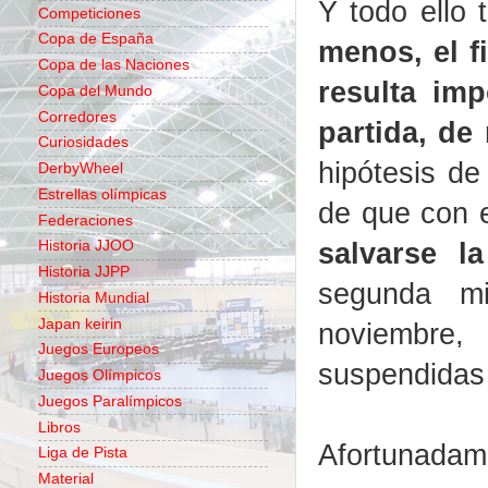
Y todo ello
Competiciones
Copa de España
menos, el f
Copa de las Naciones
resulta imp
Copa del Mundo
Corredores
partida, de 
Curiosidades
hipótesis d
DerbyWheel
Estrellas olímpicas
de que con e
Federaciones
salvarse l
Historia JJOO
Historia JJPP
segunda mi
Historia Mundial
Japan keirin
noviembre,
Juegos Europeos
suspendidas 
Juegos Olímpicos
Juegos Paralímpicos
Libros
Afortunadam
Liga de Pista
Material