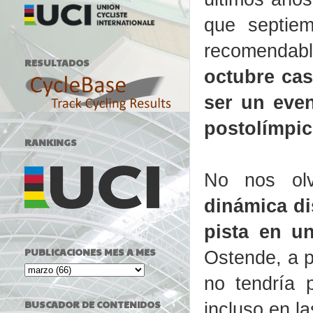
que septie
recomendabl
RESULTADOS
octubre cas
ser un even
postolímpic
RANKINGS
No nos ol
dinámica dis
pista en u
PUBLICACIONES MES A MES
Ostende, a p
no tendría 
BUSCADOR DE CONTENIDOS
incluso en l