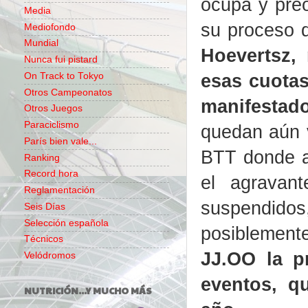
ocupa y pre
Media
su proceso 
Mediofondo
Mundial
Hoevertsz,
Nunca fui pistard
esas cuota
On Track to Tokyo
Otros Campeonatos
manifestado
Otros Juegos
Paraciclismo
quedan aún 
París bien vale...
BTT donde a
Ranking
Record hora
el agravan
Reglamentación
suspendido
Seis Días
Selección española
posiblemente
Técnicos
JJ.OO la p
Velódromos
eventos, q
NUTRICIÓN...Y MUCHO MÁS