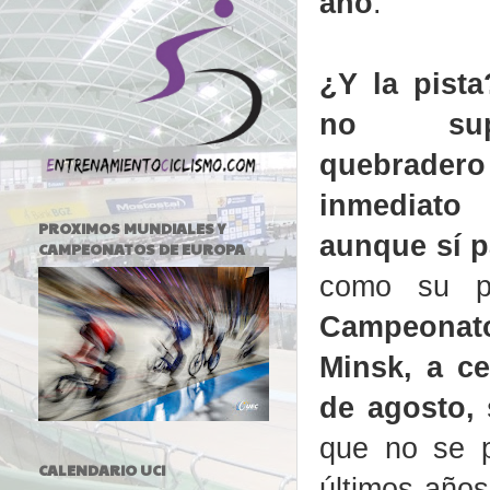
año
.
¿Y la pista
no sup
quebrad
inmediat
PROXIMOS MUNDIALES Y
aunque sí p
CAMPEONATOS DE EUROPA
como su p
Campeonat
Minsk, a ce
de agosto, 
que no se p
CALENDARIO UCI
últimos años