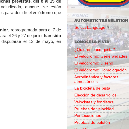
echas previstas, del 8 al 15 de
 adjudicada, aunque “se están
es para decidir el velódromo que
AUTOMATIC TRANSLATION
Select Language
▼
nior
, reprogramada para el 7 de
para el 26 y 27 de junio,
han sido
CONOCE LA PISTA
 disputarse el 13 de mayo, en
¿Quieres hacer pista?
El velódromo: Generalidades
El velódromo: Diseño
El velódromo: Homologación
Aerodinámica y factores
atmosféricos
La bicicleta de pista
Elección de desarrollos
Velocistas y fondistas
Pruebas de velocidad
Persecuciones
Pruebas de pelotón